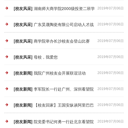
学生名单
[校友风采]
湖南师大商学院2000级投资二班学
2019年07月06日
生名单
[校友风采]
广东昊晟陶瓷有限公司启动人才战
2019年07月06日
略计划（转载）
[校友风采]
商学院举办长沙校友会登山比赛
2019年07月06日
[校友风采]
母校，我爱您
2019年07月06日
[校友新闻]
我院广州校友会开展联谊活动
2019年07月06日
[校友新闻]
李军院长一行赴广州、深圳看望院
2019年07月06日
友、拜访用人单位
[校友新闻]
【校友回家】王国安纵谈阿里巴巴
2019年07月06日
的传奇
[校友新闻]
院党委书记何勇一行赴北京看望院
2019年07月06日