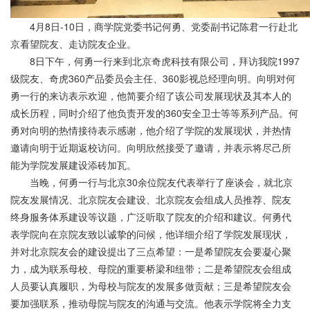
4月8日-10日，商学院党委书记何勇、党委副书记陈君一行赴北
京看望院友、走访院友企业。
8日下午，何勇一行来到北京奇虎科技有限公司，拜访我院1997
级院友、奇虎360产品委员会主任、360影视总经理向明。向明对何
勇一行的来访表示欢迎，他简要介绍了该公司发展现状及其本人的
成长历程，同时介绍了他负责开发的360安全卫士等等系列产品。何
勇对向明的热情接待表示感谢，他介绍了学院的发展现状，并热情
邀请向明于近期返校访问。向明欣然接受了邀请，并表示将尽己所
能为学院发展建设添砖加瓦。
当晚，何勇一行与北京30余位院友代表举行了座谈会，就北京
院友发展情况、北京院友会建设、北京院友会组成人员推荐、院友
终身服务体系建设等议题，广泛听取了院友的介绍和建议。何勇代
表学院向在京院友致以诚挚的问候，他详细介绍了学院发展现状，
并对北京院友会的建设提出了三点希望：一是希望院友会要凝心聚
力，成为联系母校、母院的重要桥梁和纽带；二是希望院友会组成
人员要认真履职，为母校与院友的发展多做贡献；三是希望院友会
要加强联系，推动母院与院友的沟通与交流。他表示学院将全力支