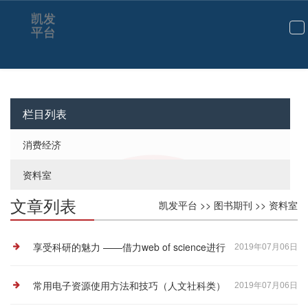
资料室-凯发平台
凯发
平台
切
换
导
航
栏目列表
消费经济
资料室
文章列表
凯发平台
>>
图书期刊
>>
资料室
享受科研的魅力 ——借力web of science进行
2019年07月06日
创新性科学研究
常用电子资源使用方法和技巧（人文社科类）
2019年07月06日