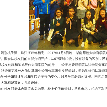
日阔别桃子湖，珠江河畔终相见。2017年1月8日晚，湖南师范大学商学
新。聚会从校友们的自我介绍开始，从97级到12级，没有职务的区别，
7级校友刘静和陈旭辰作为商学院的前身——经济与管理学院从法学院分离
，98级黄克柔校友借助其职业经历分享职业发展规划，学弟学妹们认真倾
为学长学姐讲述学校和学院近年来的变化，以及学院老师的近况。回忆岳
，大家相谈甚欢，几多趣味。
动在校友们集体合影留念后结束。校友们依依惜别，意犹未尽，相约下次