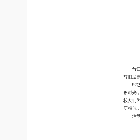
昔
辞旧迎
9
创时光
校友们
历相似
活