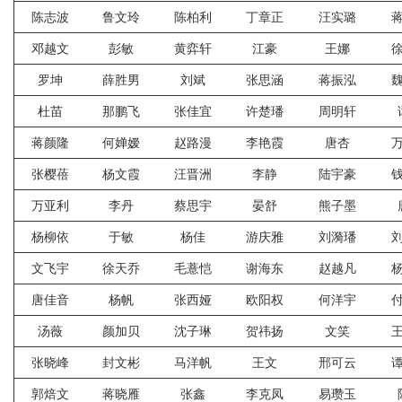
陈志波
鲁文玲
陈柏利
丁章正
汪实璐
邓越文
彭敏
黄弈轩
江豪
王娜
罗坤
薛胜男
刘斌
张思涵
蒋振泓
杜苗
那鹏飞
张佳宜
许楚璠
周明轩
蒋颜隆
何婵嫒
赵路漫
李艳霞
唐杏
张樱蓓
杨文霞
汪晋洲
李静
陆宇豪
万亚利
李丹
蔡思宇
晏舒
熊子墨
杨柳依
于敏
杨佳
游庆雅
刘漪璠
文飞宇
徐天乔
毛薏恺
谢海东
赵越凡
唐佳音
杨帆
张西娅
欧阳权
何洋宇
汤薇
颜加贝
沈子琳
贺祎扬
文笑
张晓峰
封文彬
马洋帆
王文
邢可云
郭焙文
蒋晓雁
张鑫
李克凤
易瓒玉