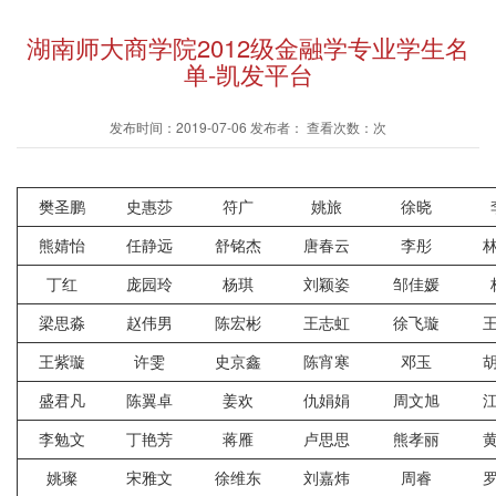
湖南师大商学院2012级金融学专业学生名
单-凯发平台
发布时间：2019-07-06 发布者： 查看次数：次
樊圣鹏
史惠莎
符广
姚旅
徐晓
熊婧怡
任静远
舒铭杰
唐春云
李彤
丁红
庞园玲
杨琪
刘颖姿
邹佳媛
梁思淼
赵伟男
陈宏彬
王志虹
徐飞璇
王紫璇
许雯
史京鑫
陈宵寒
邓玉
盛君凡
陈翼卓
姜欢
仇娟娟
周文旭
李勉文
丁艳芳
蒋雁
卢思思
熊孝丽
姚璨
宋雅文
徐维东
刘嘉炜
周睿