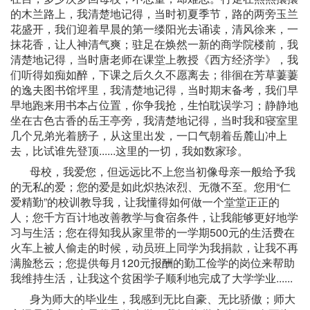
的木兰路上，我清楚地记得，当时初夏季节，路的两旁玉兰
花盛开，我们迎着早晨的第一缕阳光去诵读，清风徐来，一
抹花香，让人神清气爽；驻足在焕然一新的商学院楼前，我
清楚地记得，当时唐老师在课堂上教授《西方经济学》，我
们听得如痴如醉，下课之后久久不愿离去；徘徊在芳草萋萋
的逸夫图书馆坪里，我清楚地记得，当时期末备考，我们早
早地跑来用书本占位置，你争我抢，生怕耽误学习；静静地
坐在古色古香的岳王亭旁，我清楚地记得，当时我和寝室里
几个兄弟光着膀子，从这里出发，一口气朝着岳麓山冲上
去，比试谁先登顶......这里的一切，我如数家珍。
母校，我爱您，但远远比不上您当初像母亲一般给予我
的无私的爱；您的爱是如此炽热浓烈、无微不至。您用“仁
爱精勤”的校训教导我，让我懂得如何做一个堂堂正正的
人；您千方百计地改善教学与食宿条件，让我能够更好地学
习与生活；您在得知我从家里带的一学期500元的生活费在
火车上被人偷走的时候，动员班上同学为我捐款，让我不再
满脸愁云；您提供每月120元报酬的勤工俭学的岗位来帮助
我维持生活，让我这个贫困学子顺利地完成了大学学业......
身为师大的毕业生，我感到无比自豪、无比骄傲；师大