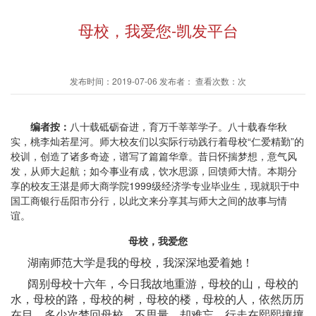
母校，我爱您-凯发平台
发布时间：2019-07-06 发布者： 查看次数：次
编者按：
八十载砥砺奋进，育万千莘莘学子。八十载春华秋
实，桃李灿若星河。师大校友们以实际行动践行着母校“仁爱精勤”的
校训，创造了诸多奇迹，谱写了篇篇华章。昔日怀揣梦想，意气风
发，从师大起航；如今事业有成，饮水思源，回馈师大情。本期分
享的校友
王湛是师大商学院1999级经济学专业毕业生，现就职于中
国工商银行岳阳市分行，以此文来分享其与师大之间的故事与情
谊。
母校，我爱您
湖南师范大学是我的母校，我深深地爱着她！
阔别母校十六年，今日我故地重游，母校的山，母校的
水，母校的路，母校的树，母校的楼，母校的人，依然历历
在目，多少次梦回母校，不思量，却难忘。行走在熙熙攘攘