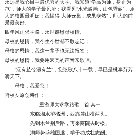
永远是我心目中最优秀的大学。我知道“学高为师，身正为
范”，师大的学子最风流；我看见“水光潋滟，山色秀丽”，师
大的校园最明媚；我懂得“大师云集，成果斐然”，师大的前
景最美好。
四年风雨求学路，永世感恩母校情。
母校的恩情，我今生今世都不敢忘记；
母校的恩情，我这一辈子也无法报答；
母校的恩情，我要用宏亮的声音来歌唱。
“沅有芷兮澧有兰”，您弦歌八十一载，早已是桃李芬芳
满天下。
母校，我爱您！
附校友原创诗作：
重游师大求学路歌二首·其一
东临湘水望橘洲，西靠麓山横两头。
先到木兰别后路，再来商院去时楼。
湖师势盛雄图遂，学子功成壮志酬。