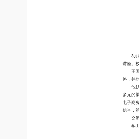
3月
讲座。
王
路，并
他认
多元的
电子商
信誉，
交
学