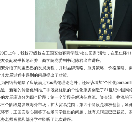
29日上午，我校77级校友王国安做客商学院
“校友回家”活动
，在里仁楼1
校友会副秘书长彭正乔，商学院党委副书记陈君出席讲座。
国安介绍了阿里巴巴的发展历程，并用品牌策略、服务策略、价格策略、
对其发展过程中遇到的问题提出了对策。
为网络营销除了应该满足7ps营销理论之外，还应该增加“个性化personif
渠道、新颖的传播促销推广手段及优质的个性化服务创造了21世纪中国网络
务的发展应该分为四个阶段：第一个阶段是解决信息流、资金流、物流的
第三个阶段是发展海外市场，扩大贸易范围，第四个阶段是积极创新，延
流环节，王国安耐心回答了在场同学提出的问题，就有关阿里巴巴裁员、
工办老师肖鹏和部分学生聆听了此次讲座。