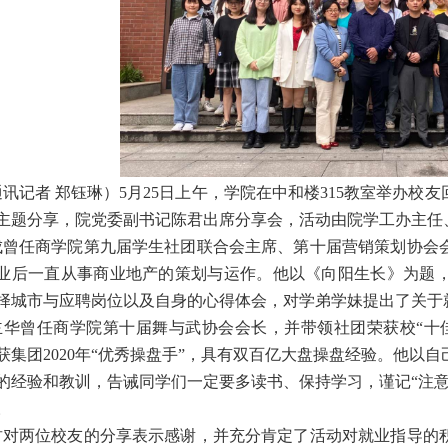
讯记者 郑钰琳）5月25日上午，学院在中和楼315教室举办校友
主题分享，院党委副书记陈君出席分享会，活动由院学工办主任、
成曾任商学院第九届学生社团联合会主席、第十届营销策划协会
业后一直从事商业地产的策划与运作。他以《向阳生长》为题
择城市与应聘岗位以及自身的心得体会，对学弟学妹提出了关于
主华曾任商学院第十届舞与武协会会长，并带领社团荣获校“十
获集团2020年“优秀操盘手”，具有双百亿大盘操盘经验。他以
的经验和教训，告诫同学们一定要多读书、保持学习，谨记“注
。
君对两位校友的分享表示感谢，并充分肯定了活动对就业指导的