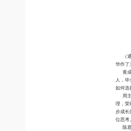
（通
华作了
黄
人，毕
如何选
周
理，荣
步成长
位思考
陈