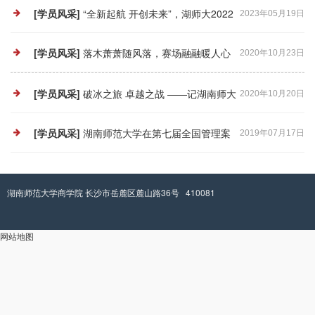
会参访常德武陵酒厂
[学员风采]
“全新起航 开创未来”，湖师大2022
2023年05月19日
级mba素质拓展训练圆满举办
[学员风采]
落木萧萧随风落，赛场融融暖人心
2020年10月23日
——记湖南师范大学第一届mba案例大赛
[学员风采]
破冰之旅 卓越之战 ——记湖南师大
2020年10月20日
商学院2020级mba素质拓展训练
[学员风采]
湖南师范大学在第七届全国管理案
2019年07月17日
例精英赛（华南区）中荣获季军
湖南师范大学商学院 长沙市岳麓区麓山路36号 410081
网站地图