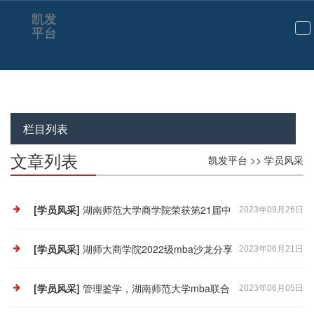
学员风采-凯发平台
凯发
平台
切
换
导
航
栏目列表
文章列表
凯发平台
>>
学员风采
[学员风采]
湖南师范大学商学院荣获第21届中
2023年09月26日
国mba发展论坛多个奖项
[学员风采]
湖师大商学院2022级mba沙龙分享
2023年06月21日
会圆满举办
[学员风采]
管理鉴学，湖南师范大学mba联合
2023年06月05日