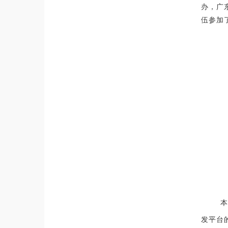
办，广
伍参加
本
发平台