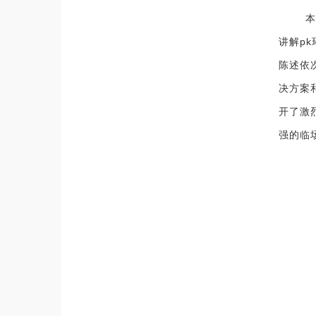
本
讲解
pk
陈述依
决方案
开了激
强的临