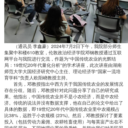
2024
7
2
（通讯员
李鑫豪）
年
月
日下午，我院部分师生
610
集聚中和楼
教室，伦敦政治经济学院邓钢教授通过互联
网平台与我院进行交流，作题为“中国传统农业的光辉结
19
20
局：
世纪
年代量化分析”的学术讲座，此次讲座由湖南
师范大学大国经济研究中心主任、理论经济学“国家一流培
育学科”负责人欧阳峣教授主持。
首先，邓教授指出中西方关于我国传统农业的发展情况
存在分歧。随后，邓教授针对此问题分享了自己的研究成
果。他指出，中国传统农业并不是小农经济，而是中农经
济。传统的说法并没有数据支撑，他在自己的论文中给出了
19
20
具体的数据，即
世纪
年代中国传统农业里中农规模占
38%
(23%)
比
，远胜于小农规模
。然后，邓教授探讨了要素
投入（包括劳动力雇佣、农耕牲畜使用）与每英亩产出在不