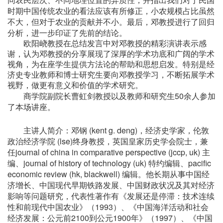
同农民层次、不同地理位置的异质性，并指出我们对于民国
时期中国传统农业的看法应该有所修正，小农规模占比虽然
不大，但对于农业的贡献并不小。最后，邓教授进行了回归
分析，进一步印证了先前的结论。
欧阳峣教授在总结发言中对邓教授的精彩演讲表示感
谢，认为邓教授的分享展现了深厚的学术功底和广阔的学术
视角，为在座学生提供方法论的帮助和思想启发。特别是经
济史专业教师和博士研究生要向邓教授学习，不断拓展学术
视野，做更有意义和价值的学术研究。
50
商学院副院长曹虹剑教授以及教师和研究生
余人参加
了本场讲座。
(kent g. deng)
主讲人简介：邓钢
，经济史学家，伦敦
(lse)
政治经济学院
终身教授，英国皇家历史学会院士，兼
journal of china in comparative perspective (jccp, uk)
任
主
journal of history of technology (uk)
pacific
编、
特约编辑、
economic review (hk, blackwell)
编辑。他长期从事中国经
济增长、中国现代早期铁路发展、中国财政状况及其对经济
影响等问题研究，代表性著作有《发展还是停滞：技术连续
1993
性和前现代中国农业》（
）、《中国海洋活动和社会
2100
1900
1997
经济发展：公元前
到公元
年》（
）、《中国