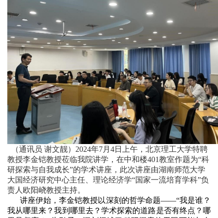
（通讯员 谢文靓）
2024
年
7
月
4
日上午，北京理工大学特聘
教授李金铠教授莅临我院讲学，在中和楼
401
教室作题为“科
研探索与自我成长”的学术讲座，此次讲座由湖南师范大学
大国经济研究中心主任、理论经济学“国家一流培育学科”负
责人欧阳峣教授主持。
讲座伊始，李金铠教授以深刻的哲学命题——“我是谁？
我从哪里来？我到哪里去？学术探索的道路是否有终点？哪