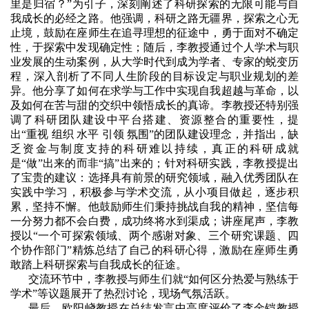
里是归宿？”为引子，深刻阐述了科研探索的无限可能与自
我成长的必经之路。他强调，科研之路无疆界，探索之心无
止境，鼓励在座师生在追寻理想的征途中，勇于面对不确定
性，于探索中发现确定性；随后，李教授通过个人学术与职
业发展的生动案例，从大学时代到成为学者、专家的蜕变历
程，深入剖析了不同人生阶段的目标设定与职业规划的差
异。他分享了如何在求学与工作中实现自我超越与革命，以
及如何在苦与甜的交织中领悟成长的真谛。李教授还特别强
调了科研团队建设中平台搭建、资源整合的重要性，提
出“重视 组织 水平 引领 氛围”的团队建设理念，并指出，缺
乏资金与制度支持的科研难以持续，真正的科研成就
是“做”出来的而非“搞”出来的；针对科研实践，李教授提出
了宝贵的建议：选择具有前景的研究领域，融入优秀团队在
实践中学习，积极参与学术交流，从小项目做起，逐步积
累，坚持不懈。他鼓励师生们秉持挑战自我的精神，坚信每
一分努力都不会白费，成功终将水到渠成；讲座尾声，李教
授以“一个可探索领域、两个感谢对象、三个研究课题、四
个协作部门”精炼总结了自己的科研心得，激励在座师生勇
敢踏上科研探索与自我成长的征途。
交流环节中，李教授与师生们就“如何区分热爱与熟练于
学术”等议题展开了热烈讨论，现场气氛活跃。
最后，欧阳峣教授在总结发言中高度评价了李金铠教授