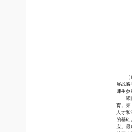
（
展战略
师生参
顾
育。第
人才和
的基础
应。最