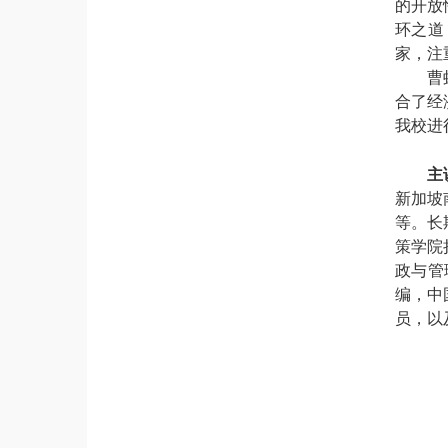
的开放
环之道
家，注
曹
合了经
我校进
主
新加坡
等。长
策学院
政与管
编，中
员，以