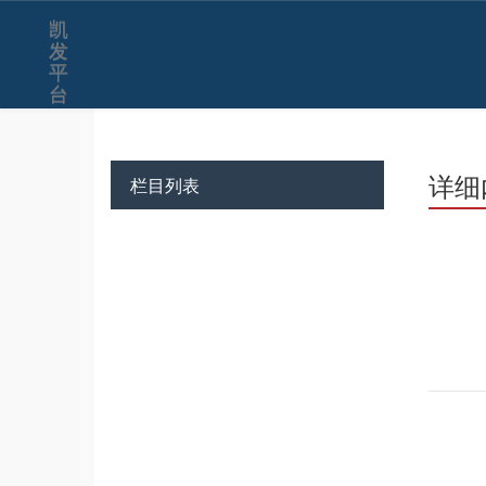
凯
发
平
台
详细
栏目列表