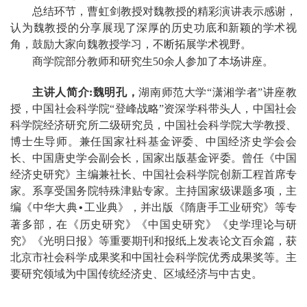
总结环节，曹虹剑教授对魏教授的精彩演讲表示感谢，
认为魏教授的分享展现了深厚的历史功底和新颖的学术视
角，鼓励大家向魏教授学习，不断拓展学术视野。
商学院部分教师和研究生
50余人参加了本场讲座。
主讲人简介
:
魏明孔，
湖南师范大学
“潇湘学者”讲座教
授，
中
国社会科学院
“登峰战略”资深学科带头人，中国社会
科学院经济研究所二级研究员，中国社会科学院大学教授、
博士生导师。兼任国家社科基金评委、中国经济史学会会
长、中国唐史学会副会长，国家出版基金评委。曾任《中国
经济史研究》主编兼社长、中国社会科学院创新工程首席专
家。系享受国务院特殊津贴专家。主持国家级课题多项，主
编《中华大典
工业典》，并出版《隋唐手工业研究》等专
•
著多部，在《历史研究》《中国史研究》《史学理论与研
究》《光明日报》等重要期刊和报纸上发表论文百余篇，获
北京市社会科学成果奖和中国社会科学院优秀成果奖等。主
要研究领域为中国传统经济史、区域经济与中古史。