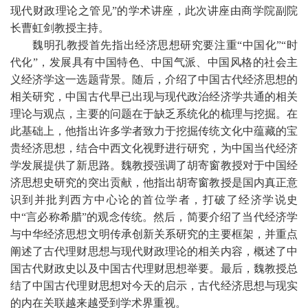
现代财政理论之管见”的学术讲座，此次讲座由商学院副院
长曹虹剑教授主持。
魏明孔
教授首先指出经济思想研究要注重“中国化”“时
代化”，发展具有中国特色、中国气派、中国风格的社会主
义经济学这一选题背景。随后，介绍了中国古代经济思想的
相关研究，
中国古代早已出现与现代政治经济学共通的相关
理论与观点，主要的问题在于缺乏系统化的梳理与挖掘。在
此基础上，他指出许多学者致力于挖掘传统文化中蕴藏的宝
贵经济思想，结合中西文化视野进行研究，为中国当代经济
学发展提供了新思路。魏教授强调了胡寄窗教授对于中国经
济思想史研究的突出贡献，
他指出胡寄窗教授是国内真正意
识到并批判西方中心论的首位学者，打破了经济学说史
中“言必称希腊”的观念传统。然后，简要介绍了当代经济学
与中华经济思想文明传承创新关系研究的主要框架，并重点
阐述了古代理财思想与现代财政理论的相关内容，概述了中
国古代财政史以及中国古代理财思想举要。最后，魏教授总
结了中国古代理财思想对今天的启示，古代经济思想与现实
的内在关联越来越受到学术界重视。