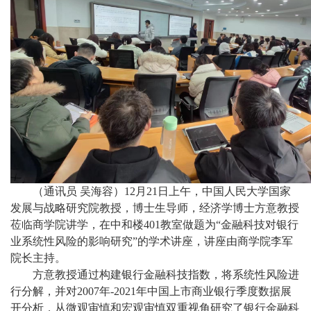
（通讯员 吴海容）
12
月
21
日上午，中国人民大学国家
发展与战略研究院教授，博士生导师，经济学博士方意教授
莅临商学院讲学，在中和楼
401
教室做题为“金融科技对银行
业系统性风险的影响研究”的学术讲座，讲座由商学院李军
院长主持。
方意教授通过构建银行金融科技指数，将系统性风险进
行分解，并对
2007
年
-2021
年中国上市商业银行季度数据展
开分析，从微观审慎和宏观审慎双重视角研究了银行金融科