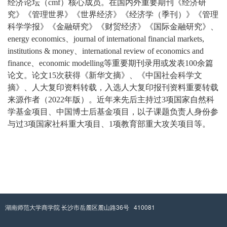
经济论坛（
cmf
）核心成员。在国内外重要期刊《经济研
究》《管理世界》《世界经济》《经济学（季刊）》《管理
科学学报》《金融研究》《财贸经济》《国际金融研究》、
energy economics
、
journal of international financial markets,
institutions & money
、
international review of economics and
finance
、
economic modelling
等重要期刊录用或发表
100
余篇
论文。论文
15
次获得《新华文摘》、《中国社会科学文
摘》、人大复印资料转载，入选人大复印报刊资料重要转载
来源作者（
2022
年版）。近年来先后主持过
3
项国家自然科
学基金项目、中国博士后基金项目，以子课题负责人身份参
与过
3
项国家社科重大项目、
1
项教育部重大攻关项目等。
湖南师范大学商学院 长沙市岳麓区麓山路36号 410081