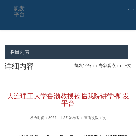
凯发
平台
切
换
导
航
栏目列表
详细内容
凯发平台
>>
专家观点
>> 正文
大连理工大学鲁渤教授莅临我院讲学-凯发
平台
发布时间：2023-11-27 发布者： 查看次数：次