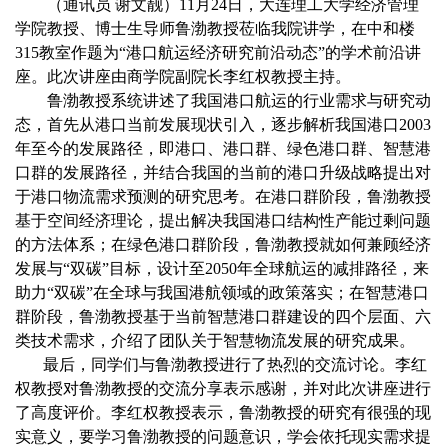
（通讯员 谢文靓）11月24日，大连理工大学经济管理
学院教授、
博士生导师鲁渤教授
莅临我院讲学，在中和楼
315教室作题为“港口航运经济研究前沿动态”的学术前沿讲
座。此次讲座由商学院副院长李红权教授主持。
鲁渤教授系统
讲述了我国港口航运的行业需求与研究动
态，首先从港口当前发展现状引入，逐步解析我国港口2003
年至今的发展路径，即港口、港口群、绿色港口群、智慧港
口群的发展路径，并结合我国的当前的港口升级战略提出对
于港口物流需求预测的研究思考。在港口群阶段，
鲁渤教授
基于空间经济理论，提出解决我国港口结构性产能过剩问题
的方法体系；在绿色港口群阶段，
鲁渤教授
就如何兼顾经济
发展与“双碳”目标，设计至2050年全球航运的减排路径，来
助力“双碳”在全球与我国港航领域的政策落实；在智慧港口
群阶段，
鲁渤教授
基于当前智慧港口群建设的四个层面、六
类技术需求，介绍了团队关于智慧物流发展的研究成果。
最后，同学们与鲁渤教授进行了热烈的交流讨论。李红
权教授对鲁渤教授的交流分享表示感谢，并对此次讲座进行
了高度评价。李红权教授表示，鲁渤教授的研究有很强的现
实意义，要学习鲁渤教授的问题意识，学会依托现实需求提