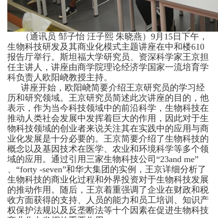
（通讯员 邹子怡 汪子熙 朱晓燕）9月15日下午，
生物科技研发及其商业化模式主题讲座在中和楼610
报告厅举行。斯坦福大学研究员、资深科学家王京担
任主讲人，讲座由商学院理论经济学国家一流培育学
科负责人欧阳峣教授主持。
讲座开始，欧阳峣简要介绍王京研究员的学习经
历和研究领域。王京研究员简述此次讲座的目的，他
表示，作为当今科技领域中的前沿科学，生物科技在
推动人类社会发展中发挥着巨大的作用，因此对于生
物科技领域的创业者来说关注其在实践中的应用与商
业化发展是十分必要的。王京简要介绍了生物科技的
概念以及基因技术在医学、农业和环境科学等多个领
域的应用。通过引用三家生物科技公司“23and me”
、“forty -seven”和华大集团的实例，王京详细分析了
生物科技的商业化过程和外界投资对于生物科技发展
的推动作用。随后，王京着重强调了企业在财政和税
收方面获得的支持、人员的能力和员工培训、知识产
权保护法规以及反垄断法等十个因素在促进生物科技