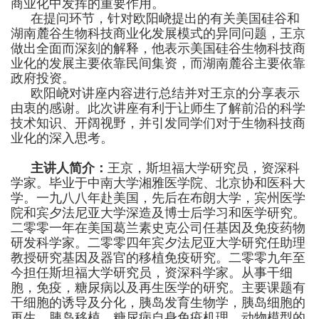
商业化中发挥的重要作用。
在提问环节，针对欧阳峣提出的有关美国硅谷和
湖南麓谷生物科技商业化发展模式的异同问题，王京
做出全面而深刻的解释，他表示美国硅谷生物科技商
业化的发展主要依靠民间集资，而湖南麓谷主要依靠
政府投资。
欧阳峣对讲座内容进行总结并对王京的分享表示
由衷的感谢。此次讲座有利于让师生了解前沿的科学
技术知识、开阔视野，并引发同学们对于生物科技商
业化的深入思考。
主讲人简介：
王京，斯坦福大学研究员，资深科
学家。毕业于中南大学湘雅医学院、北京协和医科大
学。一九八八年赴美国，先后在布朗大学，宾州医学
院和宾夕法尼亚大学深造及博士后学习和医学研究。
二零零一年在美国葛兰素史克公司任基因及免疫药物
研发科学家。二零零四年宾夕法尼亚大学研究任助理
教授研究基因及器官的移植免疫研究。二零零九年至
今担任斯坦福大学研究员，资深科学家。从事干细
胞，免疫，糖尿病以及再生医学的研究。主要课题有
干细胞的诱导及分化，胰岛发育生物学，胰岛细胞的
再生，胰岛移植，糖尿病自身免疫机理，动物模型的