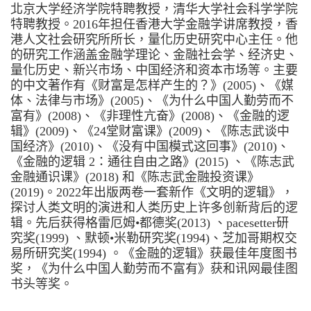
北京大学经济学院特聘教授，清华大学社会科学学院
特聘教授。2016年担任香港大学金融学讲席教授，香
港人文社会研究所所长，量化历史研究中心主任。他
的研究工作涵盖金融学理论、金融社会学、经济史、
量化历史、新兴市场、中国经济和资本市场等。主要
的中文著作有《财富是怎样产生的？》(2005)、《媒
体、法律与市场》(2005)、《为什么中国人勤劳而不
富有》(2008)、《非理性亢奋》(2008)、《金融的逻
辑》(2009)、《24堂财富课》(2009)、《陈志武谈中
国经济》(2010)、《没有中国模式这回事》(2010)、
《金融的逻辑 2：
通往自由之路》(2015) 、《陈志武
金融通识课》(2018) 和《陈志武金融投资课》
(2019)。2022年出版两卷一套新作《文明的逻辑》，
探讨人类文明的演进和人类历史上许多创新背后的逻
辑。先后获得格雷厄姆•都德奖(2013) 、pacesetter研
究奖(1999) 、默顿•米勒研究奖(1994)、芝加哥期权交
易所研究奖(1994) 。《金融的逻辑》获最佳年度图书
奖，《为什么中国人勤劳而不富有》获和讯网最佳图
书头等奖。