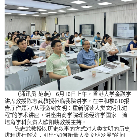
6
16
（通讯员
范燕）
月
日上午，香港大学金融学
610
讲席教授陈志武教授莅临我院讲学，在中和楼
报
“
告厅作题为
从野蛮到文明：重新解读人类文明化进
”
程
的学术讲座，讲座由商学院理论经济学国家一流
培育学科负责人欧阳峣教授主持。
陈志武教授以历史叙事的方式对人类文明的历史
进程进行解读，引出“如何衡量人类文明发展”的问