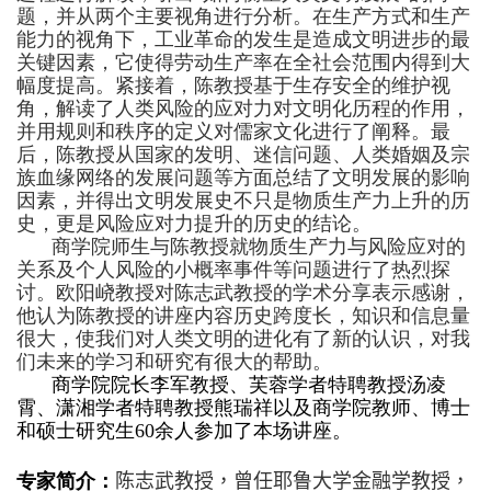
题，并从两个主要视角进行分析。在生产方式和生产
能力的视角下，工业革命的发生是造成文明进步的最
关键因素，它使得劳动生产率在全社会范围内得到大
幅度提高。紧接着，陈教授基于生存安全的维护视
角，解读了人类风险的应对力对文明化历程的作用，
并用规则和秩序的定义对儒家文化进行了阐释。最
后，陈教授从国家的发明、迷信问题、人类婚姻及宗
族血缘网络的发展问题等方面总结了文明发展的影响
因素，并得出文明发展史不只是物质生产力上升的历
史，更是风险应对力提升的历史的结论。
商学院师生与陈教授就物质生产力与风险应对的
关系及个人风险的小概率事件等问题进行了热烈探
讨。欧阳峣教授对陈志武教授的学术分享表示感谢，
他认为陈教授的讲座内容历史跨度长，知识和信息量
很大，使我们对人类文明的进化有了新的认识，对我
们未来的学习和研究有很大的帮助。
商学院院长李军教授、芙蓉学者特聘教授汤凌
霄、潇湘学者特聘教授熊瑞祥以及商学院教师、博士
和硕士研究生60余人参加了本场讲座。
专家简介：
陈志武教授，曾任耶鲁大学金融学教授，