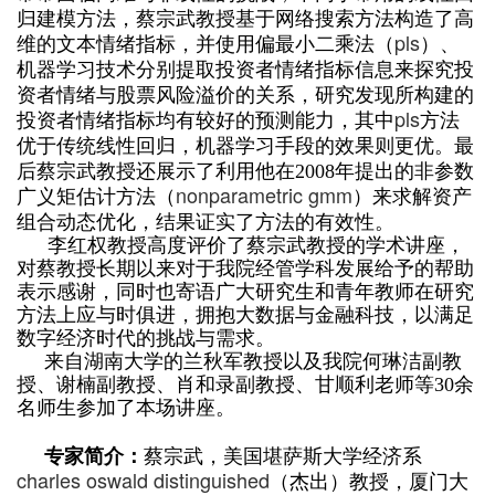
归建模方法，蔡宗武教授基于网络搜索方法构造了高
pls
维的文本情绪指标，并使用偏最小二乘法（
）、
机器学习技术分别提取投资者情绪指标信息来探究投
资者情绪与股票风险溢价的关系，研究发现所构建的
pls
投资者情绪指标均有较好的预测能力，其中
方法
优于传统线性回归，机器学习手段的效果则更优。最
后蔡宗武教授还展示了利用他在2008年提出的非参数
nonparametric gmm
广义矩估计方法（
）来求解资产
组合动态优化，结果证实了方法的有效性。
李红权教授高度评价了蔡宗武教授的学术讲座，
对蔡教授长期以来对于我院经管学科发展给予的帮助
表示感谢，同时也寄语广大研究生和青年教师在研究
方法上应与时俱进，拥抱大数据与金融科技，以满足
数字经济时代的挑战与需求。
来自湖南大学的兰秋军教授以及我院何琳洁副教
授、谢楠副教授、肖和录副教授、甘顺利老师等30余
名师生参加了本场讲座。
专家简介：
蔡宗武，美国堪萨斯大学经济系
charles oswald distinguished
（杰出）教授，厦门大