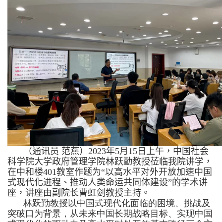
（通讯员
范燕）
2023
年
5
月
15
日上午，中国社会
科学院大学政府管理学院林跃勤教授莅临我院讲学，
在中和楼
401
教室作题为
“
以高水平对外开放加速中国
式现代化进程、推动人类命运共同体建设
”
的学术讲
座，讲座由副院长曹虹剑教授主持。
林跃勤教授以中国式现代化面临的困境、挑战及
突破口为背景，从未来中国长期战略目标、实现中国