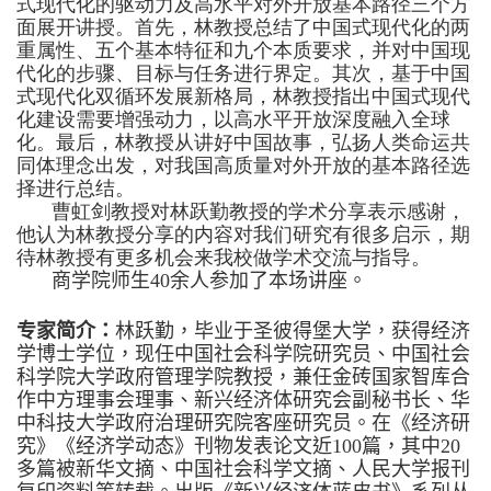
式现代化的驱动力及高水平对外开放基本路径三个方
面展开讲授。首先，林教授总结了中国式现代化的两
重属性、五个基本特征和九个本质要求，并对中国现
代化的步骤、目标与任务进行界定。其次，基于中国
式现代化双循环发展新格局，林教授指出中国式现代
化建设需要增强动力，以高水平开放深度融入全球
化。最后，林教授从讲好中国故事，弘扬人类命运共
同体理念出发，对我国高质量对外开放的基本路径选
择进行总结。
曹虹剑教授对林跃勤教授的学术分享表示感谢，
他认为林教授分享的内容对我们研究有很多启示，期
待林教授有更多机会来我校做学术交流与指导。
商学院师生
40
余人参加了本场讲座。
专家简介：
林跃勤，毕业于圣彼得堡大学，获得经济
学博士学位，现任中国社会科学院研究员、中国社会
科学院大学政府管理学院教授，兼任金砖国家智库合
作中方理事会理事、新兴经济体研究会副秘书长、华
中科技大学政府治理研究院客座研究员。在《经济研
究》《经济学动态》刊物发表论文近100篇，其中20
多篇被新华文摘、中国社会科学文摘、人民大学报刊