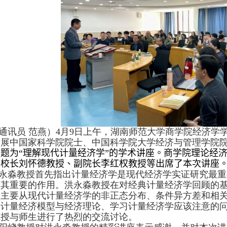
通讯员
范燕）
4
月
9
日上午，湖南师范大学商学院经济学
发展中国家科学院院士、中国科学院大学经济与管理学院
作题为
“
理解现代计量经济学
”
的学术讲座。商学院理论经
副校长刘怀德教授、副院长李红权教授等出席了本次讲座
永淼教授首先指出计量经济学是现代经济学实证研究最重
极其重要的作用。洪永淼教授在对经典计量经济学回顾的
，主要从现代计量经济学的非正态分布、条件异方差和相
、计量经济模型与经济理论、学习计量经济学应该注意的
教授与师生进行了热烈的交流讨论。