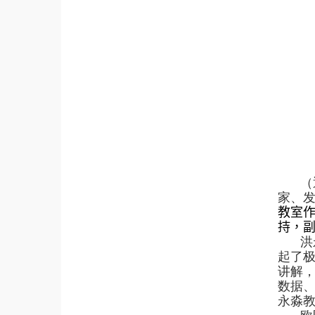
（
家、
教室
持，
洪
起了
讲解
数据
永淼