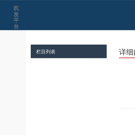
凯
发
平
台
详细
栏目列表