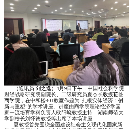
（通讯员 刘之逸）4月9日下午，
中国社会科学院
财经战略研究院副院长、二级研究员夏杰长
教授莅临
商学院，在
中和楼401教室作题为“
扎根实体经济：创
新与重塑
”的学术讲座。讲座由商学院理论经济学国
家一流培育学科负责人欧阳峣教授主持，湖南师范大
学副校长刘怀德教授等出席了本场讲座。
夏教授首先围绕全面建设社会主义现代化国家新