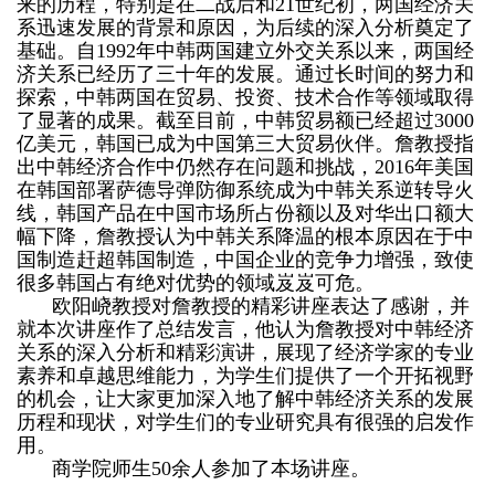
来的历程，特别是在二战后和21世纪初，两国经济关
系迅速发展的背景和原因，为后续的深入分析奠定了
基础。自1992年中韩两国建立外交关系以来，两国经
济关系已经历了三十年的发展。通过长时间的努力和
探索，中韩两国在贸易、投资、技术合作等领域取得
了显著的成果。截至目前，中韩贸易额已经超过3000
亿美元，韩国已成为中国第三大贸易伙伴。詹教授指
出中韩经济合作中仍然存在问题和挑战，2016年美国
在韩国部署萨德导弹防御系统成为中韩关系逆转导火
线，韩国产品在中国市场所占份额以及对华出口额大
幅下降，詹教授认为中韩关系降温的根本原因在于中
国制造赶超韩国制造，中国企业的竞争力增强，致使
很多韩国占有绝对优势的领域岌岌可危。
欧阳峣教授对詹教授的精彩讲座表达了感谢，并
就本次讲座作了总结发言，他认为詹教授对中韩经济
关系的深入分析和精彩演讲，展现了经济学家的专业
素养和卓越思维能力，为学生们提供了一个开拓视野
的机会，让大家更加深入地了解中韩经济关系的发展
历程和现状，对学生们的专业研究具有很强的启发作
用。
商学院师生50余人参加了本场讲座。