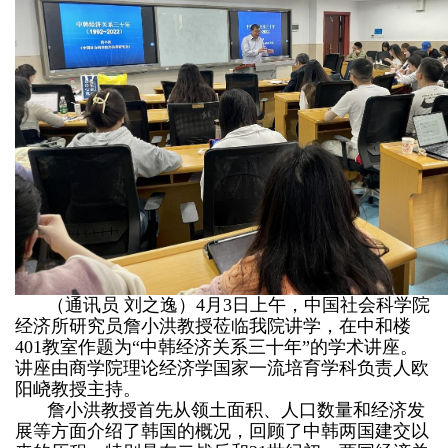
（通讯员 刘之逸）4月3日上午，中国社会科学院
经济所研究员詹小洪教授莅临我院讲学，在中和楼
401教室作题为“
中韩经济关系三十年
”的学术讲座。
讲座由商学院理论经济学国家一流培育学科负责人欧
阳峣教授主持。
詹小洪教授首先从领土面积、人口数量和经济发
展等方面介绍了韩国的概况，回顾了中韩两国建交以