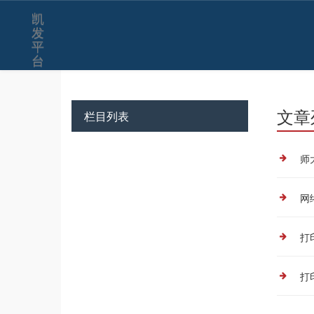
其他类资源-凯发平台
凯
发
平
台
文章
栏目列表
师
网
打印
打印