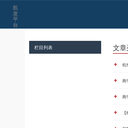
学院新闻-凯发平台
凯
发
平
台
文章
栏目列表
杭
商
商
【