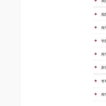
我
我
商
学
商
新
李
商