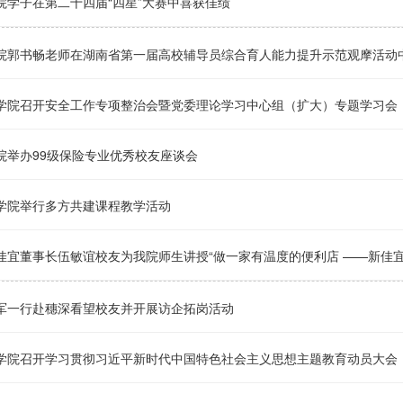
院学子在第二十四届“四星”大赛中喜获佳绩
院郭书畅老师在湖南省第一届高校辅导员综合育人能力提升示范观摩活动
学院召开安全工作专项整治会暨党委理论学习中心组（扩大）专题学习会
院举办99级保险专业优秀校友座谈会
学院举行多方共建课程教学活动
佳宜董事长伍敏谊校友为我院师生讲授“做一家有温度的便利店 ——新佳宜的
军一行赴穗深看望校友并开展访企拓岗活动
学院召开学习贯彻习近平新时代中国特色社会主义思想主题教育动员大会