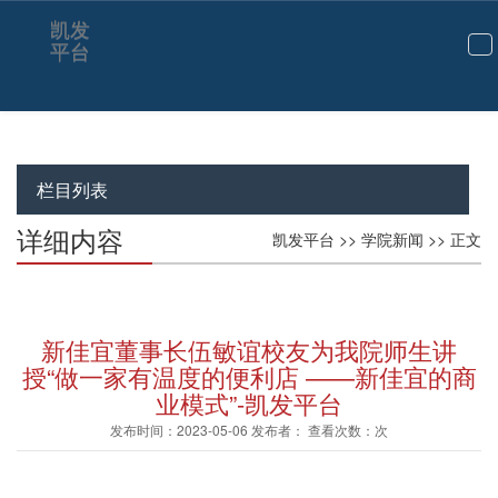
凯发
平台
切
换
导
航
栏目列表
详细内容
凯发平台
>>
学院新闻
>> 正文
新佳宜董事长伍敏谊校友为我院师生讲
授“做一家有温度的便利店 ——新佳宜的商
业模式”-凯发平台
发布时间：2023-05-06 发布者： 查看次数：次