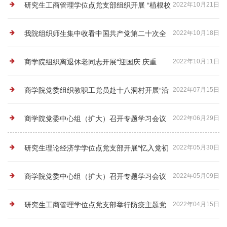
报告会
研究生工商管理学位点党支部组织开展 “植根校
2022年10月21日
史，感悟伟大”学习党的二十大精神主...
我院组织师生集中收看中国共产党第二十次全
2022年10月18日
国代表大会开幕会
商学院组织离退休老同志开展“迎国庆 庆重
2022年10月11日
阳”参观学习活动
商学院党委组织教职工党员赴十八洞村开展“沿
2022年07月15日
着总书记的足迹 启航新征程”主题党日...
商学院党委中心组（扩大）召开专题学习会议
2022年06月29日
研究生理论经济学学位点党支部开展“忆入党初
2022年05月30日
心 树先锋旗帜”主题党日活动
商学院党委中心组（扩大）召开专题学习会议
2022年05月09日
研究生工商管理学位点党支部举行防疫主题党
2022年04月15日