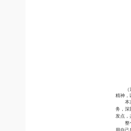
（
精神，
本
务，深
发点，
整
用自己