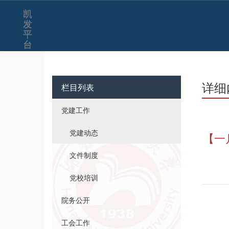
凯
发
平
台
详细
栏目列表
党建工作
党建动态
【一
文件制度
党校培训
院务公开
工会工作