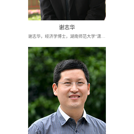
谢志华
谢志华，经济学博士，湖南师范大学“潇湘学者”讲座教授，博士生导师。现任北京工商大学副校长，教育部工商管理学科指导委员会副主任委员，教育部学科发展与专业设置专家委员会委员，财政部“会计名家”工程人选，财政部会计准则咨询专家和管理会计咨询专家，商务部政策咨询专家和内贸专家，中国商业会计学会长，中国商业经济学会副会长等职。享受国务院政府特殊津贴专家。主要研究会计、财务管理、审计理论。先后主持国家社会...