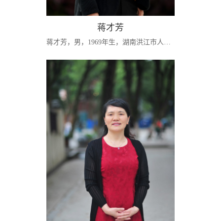
蒋才芳
蒋才芳，男，1969年生，湖南洪江市人，管理学教授，管理学博士，中共党员。现任湖南师范大学商学院mba中心主任，湖南师范大学企业管理、mba导师，院学术委员会委员、工商管理专业负责人、mba学位点负责人。兼任湖南省市场学会和湖南省技术经济与管理现代化学会常务理事。湖南省特色专业工商管理主要建设者，精品课程《管理学原理》、《战略管理》的负责人。曾任吉首大学商学院常务副院长、研究生处副处长。长期致力于金融保险管...