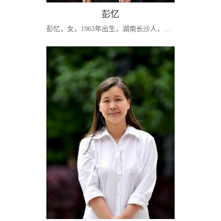
彭忆
彭忆，女，1963年出生，湖南长沙人，中共党员，副教授，工商管理硕士。主要研究方向：公司理财、公司治理。[学习经历] 1989.06 毕业于武汉水利电力学院电力管理工程专业获学士学位；2002.12 毕业于中南大学工商管理专业获工商管理硕士。[工作经历] 1989.06-1993.06 长沙电力学校 教师1993.06-2003.05 中南大学商学院 教师2003.05-至今 湖南师范大学商学院 教师[主持的代表性科研项目]1.湖南省自科基金项目 “面向公共事业的ppp...