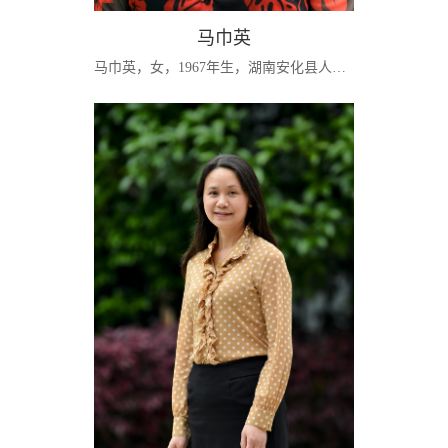
马巾英
马巾英，女，1967年生，湖南安化县人，会计学副教授，管理学博士，中共党员。现任湖南师范大学商学院会计系主任，会计学和mpacc硕士生导师，主要研究方向为财务成本管理与管理会计，主要讲授《成本会计》、《银行会计》、《财务管理学》、《财务报表分析》、《高级成本管理会计研究》等课程。湖南省高校会计学科联盟常务理事，湖南省对外经济贸易会计学会常务理事，国家理财规划师，湖南省青年创业导师团导师，省发改委、省经信...