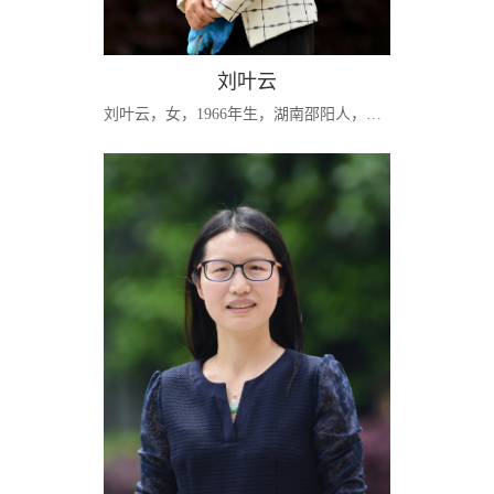
刘叶云
刘叶云，女，1966年生，湖南邵阳人，党员，教授，管理学博士。管理学系主任、院党委委员，企业管理、会计学、mba硕士导师。中国人才研究会会员，湖南省管理科学学会常务理事，湖南省人力资源管理学会理事，长沙市科技局科技项目评估验收专家。李嘉诚基金会“展璞计划”主讲培训师。长期致力于人力资源管理、人力资本、财务管理的教学与研究工作。2002年入选湖南省普通高校青年骨干教师。[学习经历]1985.09—1989.07湖南财经学院...