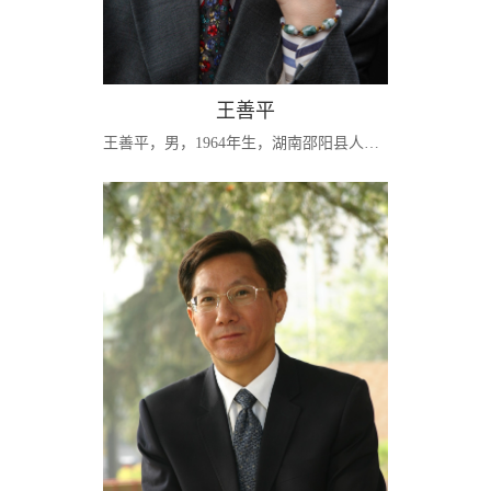
王善平
王善平，男，1964年生，湖南邵阳县人，会计学教授（二级），管理学博士，民建会员。现任湖南师范大学副校长（2010.1—），湖南师范大学经济法学、统计学博士生导师，工商管理学科带头人。兼任湖南省人大常委会委员、湖南大学会计学博士生导师、中国会计学会理事，湖南省会计学会副会长，湖南省金融会计学会副会长等职。湖南省重点学科（会计学科）、重点人文社科研究基地《风险导向审计研究》、精品课程《审计研究》、《基础会计学》...