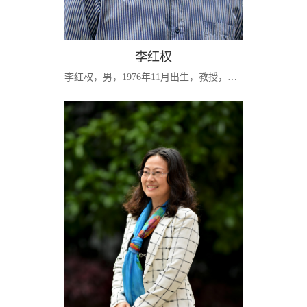
李红权
李红权，男，1976年11月出生，教授，博士生导师，湖南省普通高校学科带头人，入选湖南省121创新人才工程，现任湖南师范大学商学院副院长。管理科学与工程（金融工程方向）博士（湖南大学）、博士后（中科院系统所），美国“常春藤名校”康奈尔大学（cornell university）经济系访问学者(visiting scholar)，日本京都大学（kyoto university）特邀访问研究员(任日本文部省gcoe research fellow)。入选“湖南省普通高校学科带头人...