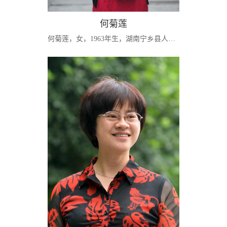
何菊莲
何菊莲，女，1963年生，湖南宁乡县人，经济学教授，经济学博士。管理学硕士生导师。湖南师范大学中国经济史研究所副所长。北京市自科基金委、教育部学位中心、湖南省基金委的通讯评审专家。《教育与经济》、《财经理论与实践》等学术期刊审稿员。湖南省管理科学学会理事。主要研究方向及专长：人力资本与经济发展、人力资本心理养护与组织绩效。主讲课程：人力资源管理、劳动人事法规、高级组织行为学、管理心理学、秘书学、社...