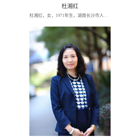
杜湘红
杜湘红，女，1971年生，湖南长沙市人，副教授，管理科学与工程专业博士。会计学硕导师，金融专硕导师。研究方向主要是财务管理、公司治理、投融资决策等。[学习经历]1991.9—1995.7 就读合肥工业大学全日制本科高分子专业，获工学学士学位；1999.9—2002.6 脱产就读中南大学管理科学与工程研究生，获硕士学位；2005.9—2010.12 在职就读中南大学管理科学与工程博士研究生，获博士学位。[工作经历]1995.8—1999.7，长沙矿山研...