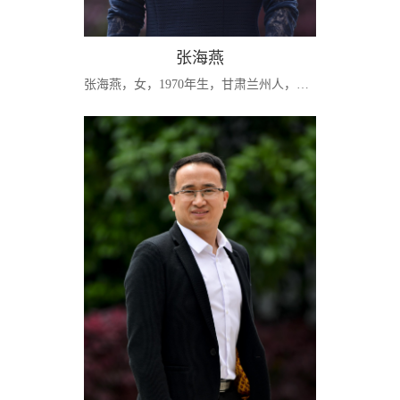
张海燕
张海燕，女，1970年生，甘肃兰州人，教授，硕士。[学习经历]1987.09—1991.07就读兰州财经大学全日制本科企业管理专业，获经济学学士学位；1996.07—1998.12湖南大学会计学研究生班学习；2006.09—2008.12华中科技大学系统工程专业，获硕士学位。[工作经历]1991.06—2015.12，湖南吉首大学商学院会计系任教（其中，2002.9晋升副教授、2005.5遴选为硕士生导师；2007.9晋升教授）；2016.01—至今，湖南师范大学商学院会计系任教。...