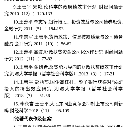
9.王善平 宋艳.论科学的政府绩效审计观. 财经问题研
究.2010（12）：129-133
10.王善平 李志军.银行持股、投资效益与公司债券融资.
金融研究.2011（5）：184-193
11.李志军 王善平.货币政策、信息披露质量与公司债务
融资.会计研究.2011（10）：56-62
12.王善平 高波.财政扶贫资金公司化运作研究.财经问题
研究.2012（11）：77-82
13.王善平 金妍希.反贫能力导向的财政扶贫绩效审计研
究.湘潭大学学报（哲学社会科学版）.2013（3）：17-21
14.
王善平 彭莉莎.国企高杠杆、影子银行获得对“r&d”
投入的挤出效应研究.湘潭大学学报（哲学社会科学
版）.2018（3）：51-56
15.
李永吉 王善平.大股东同业竞争会抑制上市公司创新
吗.财经科学.2018（11）：95-109
[
论著代表作及获奖]