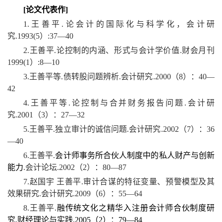
[
论文代表作]
1.王善平.论会计的国际化与科学化，会计研
究.1993(5）:37—40
2.王善平.论控制的内涵、形式与会计学价值.财会月刊
1999(1）:8—10
3.王善平等.债转股问题辨析.会计研究.2000（8）：40—
42
4.王善平等.论控制与合并财务报告问题.会计研
究.2001（3）：27—32
5.王善平.独立审计的诚信问题.会计研究.2002（7）：36
—40
6.
王善平.
会计师事务所合伙人制度中的私人财产与创新
能力
.会计论坛.2002（2）：80—87
7.赵国宇 王善平.审计合谋的特征变量、预警模型及其
效果研究.会计研究.2009（6）：55—64
8.
王善平.
融传统文化之精华入注册会计师合伙制度研
究.财经理论与实践.2005（2）：79—84