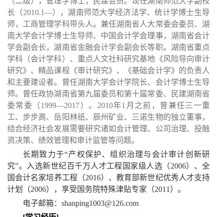
（二级），管理学博士，民建会员。现任湖南师范大学副校
长（2010.1—），湖南师范大学经济法学、统计学博士生导
师，工商管理学科带头人。兼任湖南省人大常委会委员、湖
南大学会计学博士生导师、中国会计学会理事，湖南省会计
学会副会长，湖南省金融会计学会副会长等职。湖南省重点
学科（会计学科）、重点人文社科研究基地《风险导向审计
研究》、精品课程《审计研究》、《基础会计学》的负责人
和主要建设者。曾任湖南大学会计学院长、会计学博士生导
师。曾任政协湖南省第九届委员和第十届常委、民建湖南省
委常委（1999—2017）。2010年1月之前，曾兼任三一重
工、步步高、岳阳林纸、辰州矿业、三诺生物的独立董事，
结合经济社会发展需要研究诸如会计管理、公司治理、投融
资决策、绩效管理和审计监管等问题。
长期致力于“产权保护、组织治理与会计审计创新研
究”。入选新世纪百千万人才工程国家级人选（2006）、全
国会计名家培养工程（2016）、教育部新世纪优秀人才支持
计划（2006），享受国务院特殊津贴专家（2011）。
电子邮箱：
shanping1003@126.com