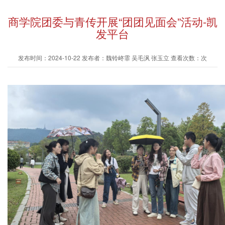
商学院团委与青传开展“团团见面会”活动-凯
发平台
发布时间：2024-10-22 发布者：魏铃峂霏 吴毛沨 张玉立 查看次数：次