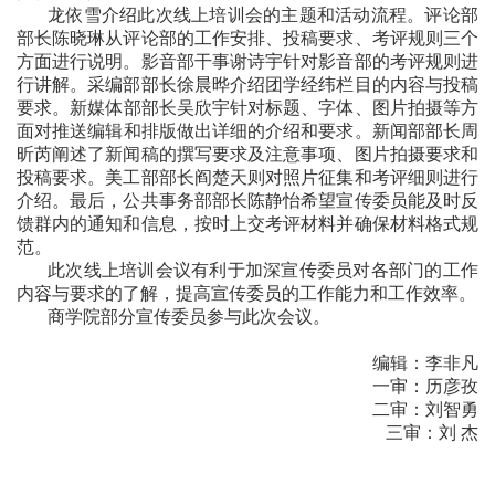
龙依雪介绍此次线上培训会的主题和活动流程。评论部
部长陈晓琳从评论部的工作安排、投稿要求、考评规则三个
方面进行说明。影音部干事谢诗宇针对影音部的考评规则进
行讲解。采编部部长徐晨晔介绍团学经纬栏目的内容与投稿
要
求。
新媒体部部长
吴欣宇针对标题、字体、图片拍摄等
方
面对推送
编辑
和
排版做出详细的介绍和要求。
新闻部部长
周
昕
芮阐述了新闻稿的撰写要求及注意事项、图片拍摄要求和
投稿要求。美工部部长阎楚天则对照片征集和考评细则进行
介绍。最后，公共事务部部长陈静怡希望宣传委员能及时反
馈群内的通知和信息，按时上交考评材料并确保材料格式规
范。
此次线上培训会议有利于加深宣传委员对各部门的工作
内容与要求的了解，提高宣传委员的工作能力和工作效率。
商学院部分宣传委员参与此次会议。
编辑：李非凡
一审：历彦孜
二审：刘智勇
三审：刘 杰