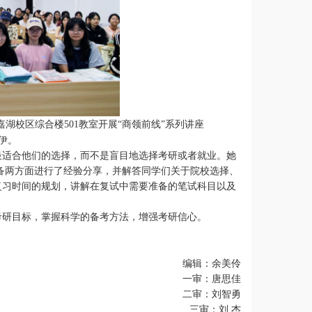
嘉湖校区综合楼
501教室
开展
“商领前线”系列讲座
伊。
最适合他们的选择，而不是盲目地选择考研或者就业。她
备两方面进行了经验分享，并解答同学们关于院校选择、
复习时间的规划，讲解在复试中需要准备的笔试科目以及
考研目标，掌握科学的备考方法，增强考研信心。
编辑：余美伶
一审：唐思佳
二审：刘智勇
三审：刘 杰