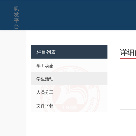
凯
发
平
台
详细
栏目列表
学工动态
学生活动
人员分工
文件下载