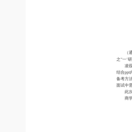
（
之“一‘
凌
结合
ppt
备考方
面试中
此
商