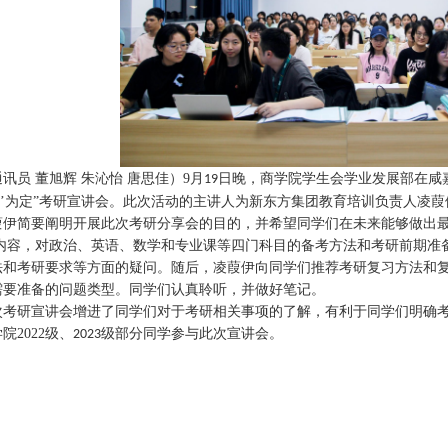
通讯员
董旭辉
朱沁怡
唐思佳）
9
月
日晚，商学院
学生会
学业发展部在咸
19
研’为定”考研宣讲会。此次活动的主讲人为新东方集团教育培训负责人凌葭
葭伊简要阐明开展此次考研分享会的目的，并希望同学们在未来能够做出
内容，对政治、英语
、数学和专业课等四门科目的备考方法和考研前期准
法和考研要求等方面的疑问。随后，凌葭伊向同学们推荐考研复习方法和
需要准备的问题类型。同学们认真聆听，并做好笔记。
次考研宣讲会增进了同学们对于考研相关事项的了解，有利于同学们明确
学院
2022
级、
级
部分同学参与此次宣讲会。
2023