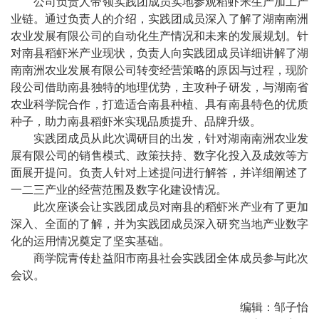
公司负责人带领实践团成员实地参观稻虾米生产加工产
业链。通过负责人的介绍，实践团成员深入了解了湖南南洲
农业发展有限公司的自动化生产情况和未来的发展规划。针
对南县稻虾米产业现状，负责人向实践团成员详细讲解了湖
南南洲农业发展有限公司转变经营策略的原因与过程，现阶
段公司借助南县独特的地理优势，主攻种子研发，与湖南省
农业科学院合作，打造适合南县种植、具有南县特色的优质
种子，助力南县稻虾米实现品质提升、品牌升级。
实践团成员从此次调研目的出发，针对湖南南洲农业发
展有限公司的销售模式、政策扶持、数字化投入及成效等方
面展开提问。负责人针对上述提问进行解答，并详细阐述了
一二三产业的经营范围及数字化建设情况。
此次座谈会让实践团成员对南县的稻虾米产业有了更加
深入、全面的了解，并为实践团成员深入研究当地产业数字
化的运用情况奠定了坚实基础。
商学院青传赴益阳
市南县
社会实践团
全体成员参与此次
会议。
编辑：邹子怡