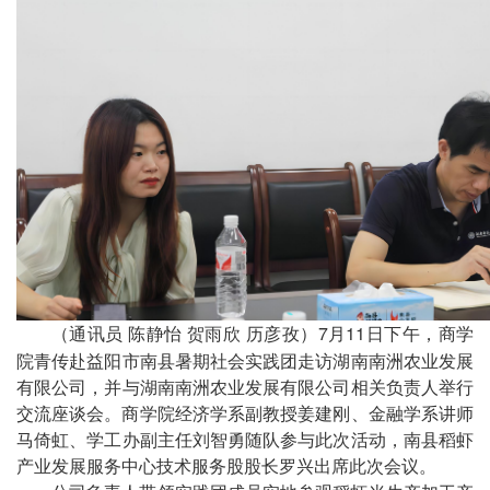
（
）
7月11日下午，商学
通讯员
陈静怡
贺雨欣
历彦孜
院
青传赴益阳
市南县暑期
社会实践团
走访
湖南南洲农业
发展
有限公司
，
并与湖南南洲农业发展有限公司相关负责人举行
交流座谈会。
商学院经济学系副教授姜建刚
、
金融学系讲师
马倚虹
、
学工办
副主任
刘智勇
随队参与此次活动，
南县稻虾
产业发展服务中心技术服务股股长
罗兴
出席
此次会议
。