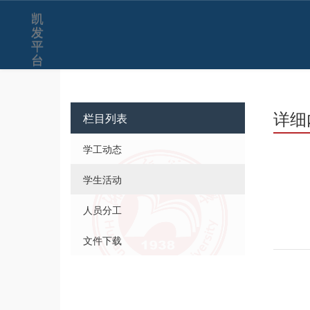
凯
发
平
台
详细
栏目列表
学工动态
学生活动
人员分工
文件下载