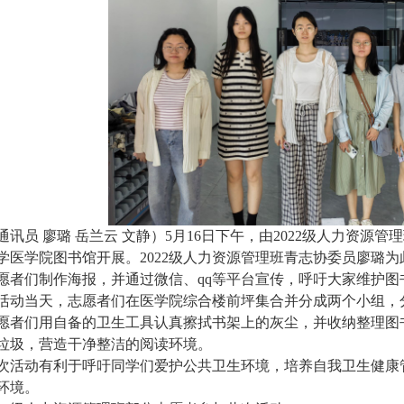
通讯员 廖璐 岳兰云 文静）5月16日下午，由2022级人力资源
学医学院图书馆开展。2022级人力资源管理班青志协委员廖璐
愿者们制作海报，
并通过微信、
qq等平台宣传，呼吁大家维护
活动当天，志愿者们在医学院综合楼前坪集合并分成两个小组，
愿者们用自备的卫生工具认真擦拭书架上的灰尘，并收纳整理图
垃圾，营造干净整洁的阅读环境。
次活动有利于呼吁同学们爱护公共卫生环境，培养自我卫生健康
环境。