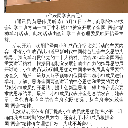
（代表同学发言照）
（通讯员 黄思伟 周昕芮）5月10日下午，
商学院2023级
会计学二班青马一组于中和楼113教室开展了全国
“两会”精
神学习活动。此次活动由会计学二班心理委员欧阳怡圣主
持。
活动开始，欧阳怡圣向小组成员介绍此次活动的主要内
容，带领小组成员以习近平新时代中国特色社会主义思想为
指导，深入学习贯彻党的二十大精神。结合2024年全国两会
重要讲话精神，根据因地制宜发展新质生产力的指导思想展
开讨论，小组成员认识到此思想对中国未来发展具有重要经
济意义。随后，策划人薛子颖等四位同学带领小组成员进行
学习、了解、思考全国两会讲话的中心思想和重要的要求，
鼓励小组成员打开思路，提出创新型思考，得出符合现实要
求的思考结果。最后，小组成员代表张金芝总结发言，她表
示，当代青年应当结合自身实际情况，从自身来实践全
国“两会”精神。
此次活动不仅有利于提高小组成员的思想觉悟水平，明
确自我青年时期的发展方向，还有利于小组成员根据全
国“两会”精神确立理想目标，为此不断奋斗。