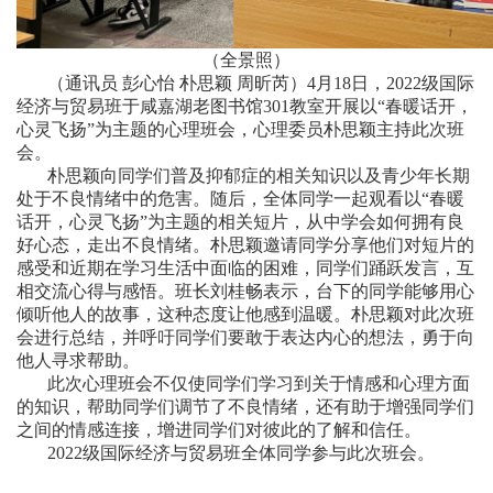
（全景照）
（通讯员 彭心怡 朴思颖 周昕芮）4月18日，2022级国际
经济与贸易班于咸嘉湖老图书馆301教室开展以“春暖话开，
心灵飞扬”为主题的心理班会，心理委员朴思颖主持此次班
会。
朴思颖向同学们普及抑郁症的相关知识以及青少年长期
处于不良情绪中的危害。随后，全体同学一起观看以“春暖
话开，心灵飞扬”为主题的相关短片，从中学会如何拥有良
好心态，走出不良情绪。朴思颖邀请同学分享他们对短片的
感受和近期在学习生活中面临的困难，同学们踊跃发言，互
相交流心得与感悟。班长刘桂畅表示，台下的同学能够用心
倾听他人的故事，这种态度让他感到温暖。朴思颖对此次班
会进行总结，并呼吁同学们要敢于表达内心的想法，勇于向
他人寻求帮助。
此次心理班会不仅使同学们学习到关于情感和心理方面
的知识，帮助同学们调节了不良情绪，还有助于增强同学们
之间的情感连接，增进同学们对彼此的了解和信任。
2022级国际经济与贸易班全体同学参与此次班会。