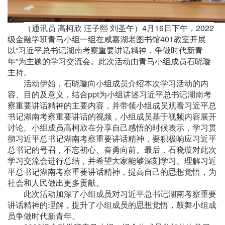
4月16
2022
（通讯员
高柯欣
汪子熙
刘圣午
）
日
下午
，
级金融学班
401教室
青马小组
一组在咸嘉湖老图书馆
开展
“
习近平总书记湖南考察重要讲话精神，争做时代新青
以
年
”
青马小组成员石晓璇
为主题的学习交流会。此次活动由
主持
。
，
石晓璇
向小组成员介绍
本次学习活动的内
活动伊始
容、目的及意义，
ppt
为小组
讲述
习近平总书记湖南考
结合
察重要讲话精神
的主要内容
，
并
习近平总
带领小组成员观看
书记湖南考察重要讲话的视频，小组成员基于视频内容展开
讨论。小组成员高柯欣
在分享自己感悟的时候表示，
学习贯
彻
习近平总书记湖南考察重要讲话精神
，要
积极响应习近平
总书记的号召，不忘初心、奋勇向前。
最后，
石晓璇
对此次
学习交流会进行总结，并希望大家能够深刻学习、理解
习近
平总书记湖南考察重要讲话精神，提高自己的思想觉悟，为
社会和人民做出更多贡献。
此次活动加深了小组成员对习近平总书记湖南考察重要
讲话精神的理解，提升了小组成员的思想觉悟，鼓舞小组成
员争做时代新青年。