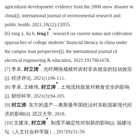
agricultural development: evidence from the 2008 snow disaster in
china[j].
international journal of environmental research and
public health
, 2021,18(22):12055.
*
[6] ning y, liu h,
feng l
. research on current status and cultivation
approaches of college students’ financial literacy in china under
the campus loan perspective[j].
the international journal of
electrical engineering & education
, 2021:1917861678.
*
[7] 李卓,
封立涛
. 光纤网络规模对农村非农就业的拉动效应
[j]. 经济评论, 2021(1):96-111.
*
[8] 李卓, 王峰伟,
封立涛
. 土地流转政策对粮食安全的影响
[j]. 财经科学, 2021(3):94-105.
[9]
封立涛
. 东方的遗产—奥斯曼帝国统治对东欧国家现代经
济的影响[d]. 武汉大学, 2018.
*
[10] 文建东,
封立涛
. 制度不确定性对创新的影响[j]. 福建论
坛（人文社会科学版）, 2017(9):51-59.