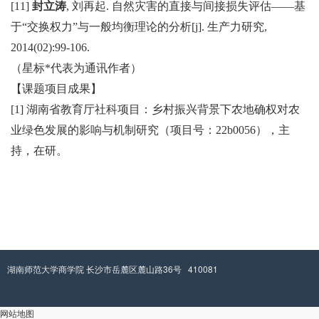
[11]
封立涛
, 刘再起. 自然灾害的直接与间接损失评估——基
于“交换权力”与一般均衡理论的分析[j]. 生产力研究,
2014(02):99-106.
（星标
*代表为通讯作者）
【课题项目成果】
[1] 湖南省教育厅社科项目：乡村振兴背景下农地确权对农
业绿色发展的影响与机制研究（项目号：22b0056），主
持，在研。
湖南师范大学商学院 长沙市岳麓区麓山路36号 410081
网站地图