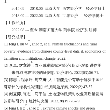
士
2015.09 --- 2018.06 武汉大学 西方经济学 经济学硕士
2018.09 --- 2022.06 武汉大学 世界经济 经济学博士
【工作经历】
2022.08 --- 至今 湖南师范大学 商学院 经济系 讲师
【研究成果】
*
[1]
feng l
, liu w
, zhao z, et al. rainfall fluctuations and rural
poverty: evidence from chinese county‐level data[j].
economics of
transition and institutional change
, 2022.
*
[2] 李卓,
封立涛
. 农业减税降赋对经济现代化的促进作用
——来自取消农业税的证据[j]. 经济评论, 2022(03):56-71.
*
[3] 陈志
, 程承坪,
封立涛
. 人工智能是否有助于解决中国经
济增长的结构性减速[j]. 经济问题探索, 2022(2):47-57.
*
[4]
封立涛
, 陈志
, 马宇佳. 土地流转政策对农业高质量发展
的影响研究[j]. 统计与决策, 2022,38(19):76-79.
*
*
[5]
feng l
, li z
, zhao z
. extreme climate shocks and green