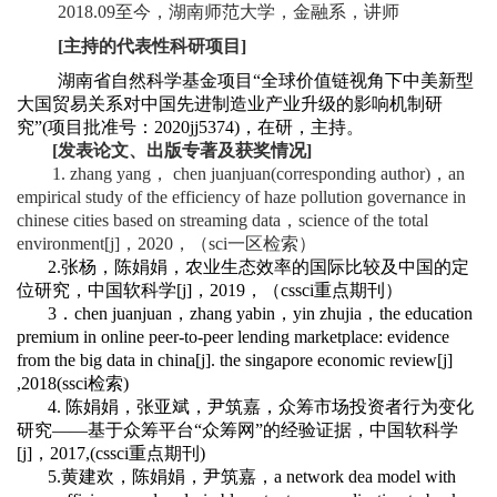
2018.09至今，湖南师范大学，金融系，讲师
[主持的代表性科研项目]
湖南省自然科学基金项目“全球价值链视角下中美新型
大国贸易关系对中国先进制造业产业升级的影响机制研
究”(项目批准号：2020jj5374)，在研，主持。
[
发表论文、出版专著及获奖情况
]
1.
zhang yang， chen juanjuan(corresponding author)，an
empirical study of the efficiency of haze pollution governance in
chinese cities based on streaming data，science of the total
environment[j]，2020，（sci一区检索）
2.
张杨，陈娟娟，农业生态效率的国际比较及中国的定
位研究，中国软科学
[j]
，
2019
，（
cssci
重点期刊）
3
．
chen juanjuan
，
zhang yabin
，
yin zhujia
，
the education
premium in online peer-to-peer lending marketplace: evidence
from the big data in china[j]. the singapore economic review[j]
,2018(ssci
检索
)
4.
陈娟娟，张亚斌，尹筑嘉，众筹市场投资者行为变化
研究
——
基于众筹平台
“
众筹网
”
的经验证据，中国软科学
[j]
，
2017,(cssci
重点期刊
)
5.
黄建欢，陈娟娟，尹筑嘉，
a network dea model with