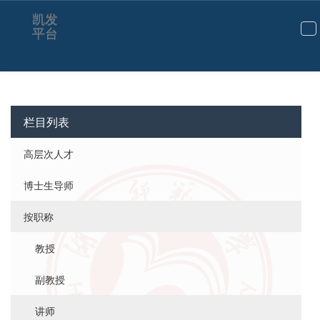
凯发
平台
切
换
导
航
栏目列表
高层次人才
博士生导师
按职称
教授
副教授
讲师