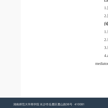
1
2
[
1
2
3
4.
mediator
湖南师范大学商学院 长沙市岳麓区麓山路36号 410081