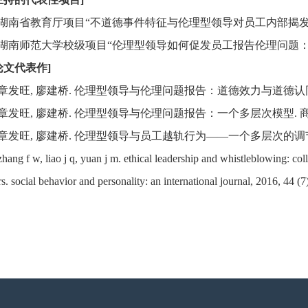
.湖南省教育厅项目“不道德事件特征与伦理型领导对员工内部揭发的
.湖南师范大学校级项目“伦理型领导如何促发员工报告伦理问题：道德
论文代表作]
.章发旺, 廖建桥. 伦理型领导与伦理问题报告：道德效力与道德认同的作用. 管理
.章发旺, 廖建桥. 伦理型领导与伦理问题报告：一个多层次模型. 商业经济与管
.章发旺, 廖建桥. 伦理型领导与员工越轨行为——一个多层次的调节模型. 工业
zhang f w, liao j q, yuan j m. ethical leadership and whistleblowing: col
s. social behavior and personality: an international journal, 2016, 44 (