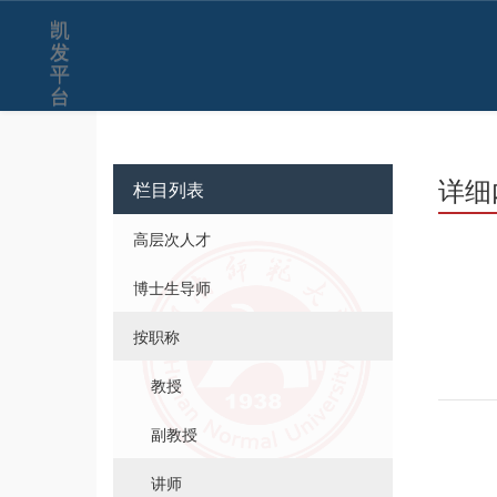
凯
发
平
台
详细
栏目列表
高层次人才
博士生导师
按职称
教授
副教授
讲师