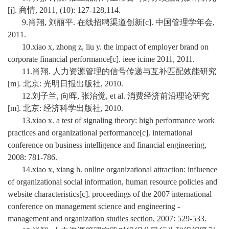
[j]. 商情, 2011, (10): 127-128,114.
9.肖翔, 刘丽平. 在线招聘渠道创新[c]. 中国管理学年会,
2011.
10.xiao x, zhong z, liu y. the impact of employer brand on
corporate financial performance[c]. ieee icime 2011, 2011.
11.肖翔. 人力资源管理的信号传递与互补匹配效能研究
[m]. 北京: 光明日报出版社, 2010.
12.刘子兰, 向晖, 张治觉, et al. 消费经济前沿理论研究
[m]. 北京: 经济科学出版社, 2010.
13.xiao x. a test of signaling theory: high performance work
practices and organizational performance[c]. international
conference on business intelligence and financial engineering,
2008: 781-786.
14.xiao x, xiang h. online organizational attraction: influence
of organizational social information, human resource policies and
website characteristics[c]. proceedings of the 2007 international
conference on management science and engineering -
management and organization studies section, 2007: 529-533.