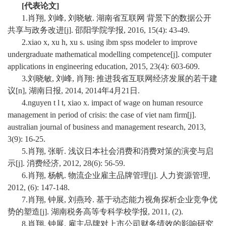
]
[
代表论文]
1.肖翔, 刘峰, 刘晓敏. 湖南省互联网 背景下的数据公开
共享与政务改进[j]. 邵阳学院学报, 2016, 15(4): 43-49.
2.xiao x, xu h, xu s. using ibm spss modeler to improve
undergraduate mathematical modelling competence[j]. computer
applications in engineering education, 2015, 23(4): 603-609.
3.刘晓敏, 刘峰, 肖翔: 推进我省互联网经济发展的若干建
议[n], 湖南日报, 2014, 2014年4月21日.
4.nguyen t l t, xiao x. impact of wage on human resource
management in period of crisis: the case of viet nam firm[j].
australian journal of business and management research, 2013,
3(9): 16-25.
5.肖翔, 张昕. 浅议日本社会消费和消费对策的演变与启
示[j]. 消费经济, 2012, 28(6): 56-59.
6.肖翔, 杨帆. 物流企业雇主品牌管理[j]. 人力资源管理,
2012, (6): 147-148.
7.肖翔, 钟展, 刘燕玲. 基于动态能力视角探析企业竞争优
势的塑造[j]. 湖南税务高等专科学校学报, 2011, (2).
8.肖翔, 钟展. 雇主品牌对上市公司财务绩效的影响研究