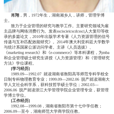
肖翔
，男，1972年生，湖南湘乡人，讲师，管理学博
士。
致力于企业管理的研究与教学工作。主要研究领域为雇
主品牌与网络消费行为。发表ssciscieicscdcssci人大复印等收
录的多篇论文，2010年出版学术专著《人力资源管理的信号
传递与互补匹配效能研究》。2014年澳大利亚科廷大学数学
与统计系国家公派访问学者。主讲《人员选拔》、
《marketing research》和《e-commerce》等本科课程，为mba
和企业管理硕士研究生讲授《人力资源管理》和《管理研究
方法》学位课程。
[
学习经历]
1989.09—1992.07 就读湖南省衡阳高等师范专科学校全
日制专科物理教育专业；1999.09—2002.06 脱产就读湖南大
学人文社会科学系，获科技哲学硕士学位；2002.03—
2006.06 脱产就读浙江大学管理学院企业管理专业，获管理
学博士学位。
[
工作经历]
1992.08—1999.08，湖南省衡阳市第十七中学任教；
2006.09—至今，湖南师范大学商学院任教。