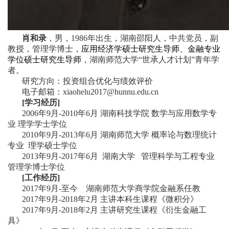
肖和录
，男，1986年出生，湖南邵阳人，中共党员，副
教授，管理学博士，
应用经济学硕士研究生导师、金融专业
学位硕士研究生导师
，湖南师范大学“世承人才计划”青年学
者
。
研究方向：投资组合优化与绩效评价
电子邮箱：
xiaohelu2017@hunnu.edu.cn
[
学习经历]
2006
年
9
月
-2010
年
6
月
湖南科技学院
数学与应用数学专
业
理学学士学位
2010
年
9
月
-2013
年
6
月
湖南师范大学
概率论与数理统计
专业
理学硕士学位
2013
年
9
月
-2017
年
6
月
湖南大学
管理科学与工程专业
管理学博士学位
[
工作经历]
2017
年
9
月
-
至今
湖南师范大学商学院金融系任教
2017
年
9
月
-2018
年
2
月
主讲本科生课程《微积分》
2017
年
9
月
-2018
年
2
月
主讲研究生课程《衍生金融工
具》