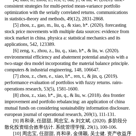
consistent strategies for multi-period mean-variance portfolio
optimization with the serially correlated returns. communications
in statistics-theory and methods, 49(12), 2831-2868.
[5] zhou, z., gao, m., liu, q., & xiao, h*. (2020). forecasting
stock price movements with multiple data sources: evidence from
stock market in china. physica a: statistical mechanics and its
applications, 542, 123389.
[6] zeng, x., zhou, z., liu, q., xiao, h*., & liu, w. (2020).
environmental efficiency and abatement potential analysis with a
two-stage dea model incorporating the material balance principle.
computers & industrial engineering, 148, 106647.
[7] zhou, z., chen, e., xiao, h*., ren, t., & jin, q. (2019).
performance evaluation of portfolios with fuzzy returns. rairo-
operations research, 53(5), 1581-1600.
[8] zhou, z., xiao, h*., jin, q., & liu, w. (2018). dea frontier
improvement and portfolio rebalancing: an application of china
mutual funds on considering sustainability information disclosure.
european journal of operational research, 269(1), 111-131.
[9] 肖和录, 任甜甜, 周忠宝, & 刘文斌. (2020). 多阶段分
散化投资组合效率估计. 系统管理学报, 29(1), 100-106.
[10] 周忠宝, 任甜甜, 肖和录, 金倩颖, 吴士健. 资产收益序