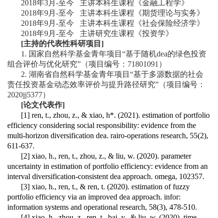
2018
年
3
月
-
至今
主讲本科生课程《金融工程学》
2018
年
9
月
-
至今
主讲本科生课程《期货理论与实务》
2018
年
9
月
-
至今
主讲本科生课程《社会保险经济学》
2018
年
9
月
-
至今
主讲研究生课程《投资学》
[
主持的代表性科研项目]
1.
国家自然科学基金青年项目“基于随机
dea
的绿色投资
组合评价与优化研究”（项目编号：
71801091
）
2.
湖南省自然科学基金青年项目“基于多源数据的社会
责任投资基金动态效率评价与提升路径研究”（项目编号：
2020jj5377
）
[
论文代表作]
[1] ren, t., zhou, z., & xiao, h*. (2021). estimation of portfolio
efficiency considering social responsibility: evidence from the
multi-horizon diversification dea. rairo-operations research, 55(2),
611-637.
[2] xiao, h., ren, t., zhou, z., & liu, w. (2020). parameter
uncertainty in estimation of portfolio efficiency: evidence from an
interval diversification-consistent dea approach. omega, 102357.
[3] xiao, h., ren, t., & ren, t. (2020). estimation of fuzzy
portfolio efficiency via an improved dea approach. infor:
information systems and operational research, 58(3), 478-510.
[4] xiao, h., zhou, z., ren, t., bai, y., & liu, w. (2020). time-