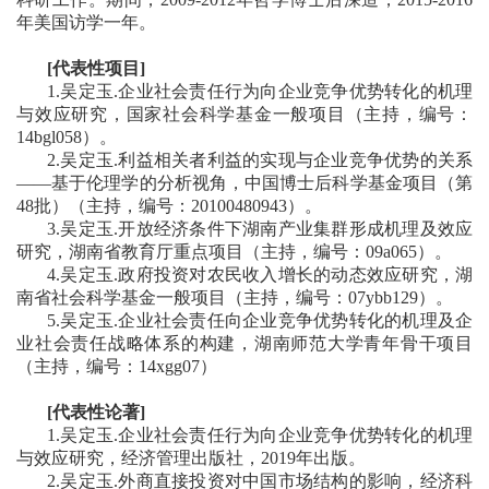
年
美国访学
一年
。
[
代表性项目
]
1.
吴定玉
.
企业社会责任行为向企业竞争优势转化的机理
与效应研究，国家社会科学基金一般项目（
主持
，
编号：
14bgl058
）。
2.
吴定玉
.
利益相关者利益的实现与企业竞争优势的关系
——
基于伦理学的分析视角，中国博士后科学基金项目（第
48
批）（
主持
，
编号：
20100480943
）。
3.
吴定玉
.
开放经济条件下湖南产业集群形成机理及效应
研究，湖南省教育厅重点项目（
主持
，
编号：
09a065
）。
4.
吴定玉
.
政府投资对农民收入增长的动态效应研究，湖
南省社会科学基金一般项目（
主持
，
编号：
07ybb129
）。
5.
吴定玉
.
企业社会责任向企业竞争优势转化的机理及企
业社会责任战略体系的构建，湖南师范大学青年骨干项目
（
主持
，
编号：
14xgg07
）
[
代表
性论著
]
1.
吴定玉
.
企业社会责任行为向企业竞争优势转化的机理
与效应研究，经济管理出版社，
2019
年出版。
2.
吴定玉
.
外商直接投资对中国市场结构的影响，经济科