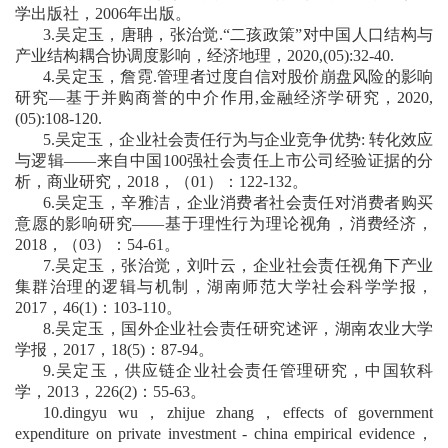
学出版社，
2006
年出版。
3
.
吴定玉
，
唐聃
，
张治觉
.
“
二孩政策
”
对中国人口结构与
产业结构耦合协调度影响
，
经济地理
，
2020,(05):32-40.
4.
吴定玉
，
詹霓
.
管理者过度自信对股价崩盘风险的影响
研究
—
基于并购商誉的中介作用
,
金融经济学研究，
2020,
(05):108-120.
5.
吴定玉，企业社会责任行为与企业竞争优势
:
转化效应
与逻辑
——
来自中国
100
强社会责任上市公司经验证据的分
析，商业研究，
2018
，（
01
）：
122-132
。
6.
吴定玉，辛雅洁，企业消费者社会责任对消费者购买
意愿的影响研究
——
基于理性行为理论视角，消费经济，
2018
，（
03
）：
54-61
。
7.
吴定玉，张治觉，刘叶云，企业社会责任视角下产业
集群治理的逻辑与机制，湖南师范大学社会科学学报，
2017
，
46(1)
：
103-110
。
8.
吴定玉，国外企业社会责任研究述评，湖南农业大学
学报，
2017
，
18(5)
：
87-94
。
9.
吴定玉，供应链企业社会责任管理研究，中国软科
学，
2013
，
226(2)
：
55-63
。
10.dingyu wu
，
zhijue zhang
，
effects of government
expenditure on private investment - china empirical evidence
，