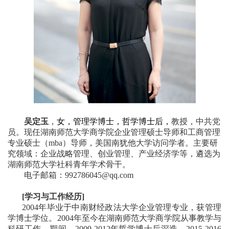
吴定玉
，
女，管理学博士，哲学博士后，
教授，中共党
员。现任湖南师范大学商学院企业管理硕士导师和
工商管理
专业硕士
（
mba
）导师，美国南犹他大学访问学者。主要研
究领域：企业战略管理、创业管理、产业经济学等，遴选为
湖南师范大学社科青年学术骨干。
电子邮箱
：
992786045@
qq
.com
[
学习
与工作
经历
]
2004
年毕业于
中南财经政法大学企业管理专业，获管理
学博士学位。
2004
年至今在湖南师范大学商学院从事教学与
科研工作
。
期间
，
2009-2012
年
哲学博士后
深造
，
2015-2016