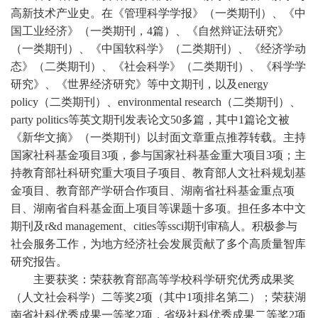
高新技术产业史。在《管理科学学报》（一类期刊）、《中
国工业经济》（一类期刊，4篇）、《自然辩证法研究》
（一类期刊）、《中国软科学》（二类期刊）、《经济学动
态》（二类期刊）、《社会科学》（二类期刊）、《科学学
研究》、《世界经济研究》等中文期刊，以及energy
policy（二类期刊）、environmental research（二类期刊）、
party politics等英文期刊发表论文50多篇，其中1篇论文被
《新华文摘》（一类期刊）以封面文章重点推荐转载。主持
国家社科基金项目3项，参与国家社科基金重大项目3项；主
持教育部社科研究重大项目子项目、教育部人文社科规划基
金项目、教育部产学研合作项目、湖南省社科基金重点项
目、湖南省自科基金面上项目等课题十多项。担任多本中文
期刊及r&d management、cities等ssci期刊审稿人。积极参与
社会服务工作，为地方经济社会发展贡献了多个高质量智库
研究报告。
主要获奖：荣获教育部高等学校科学研究优秀成果奖
（人文社会科学）二等奖2项（其中1项排名第二）；荣获湖
南省社科优秀成果一等奖2项，省级社科优秀成果二等奖2项