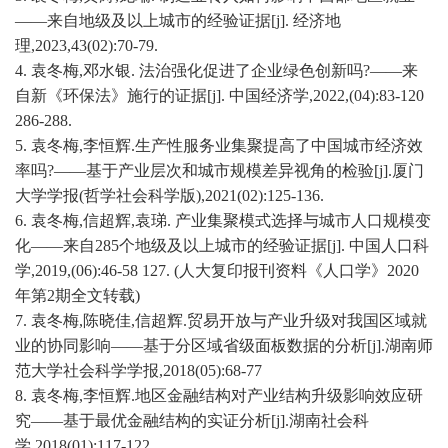
——来自地级及以上城市的经验证据[j]. 经济地
理,2023,43(02):70-79.
4.
袁冬梅
,邓水银. 法治强化促进了企业绿色创新吗?——来
自新《环保法》施行的证据[j]. 中国经济学,2022,(04):83-120
286-288.
5.
袁冬梅
,李恒辉.生产性服务业集聚提高了中国城市经济效
率吗?——基于产业层次和城市规模差异视角的检验[j].厦门
大学学报(哲学社会科学版),2021(02):125-136.
6.
袁冬梅
,信超辉,袁珶. 产业集聚模式选择与城市人口规模变
化——来自285个地级及以上城市的经验证据[j]. 中国人口科
学,2019,(06):46-58 127. (人大复印报刊资料《人口学》2020
年第2期全文转载)
7.
袁冬梅
,陈晓佳,信超辉.贸易开放与产业升级对我国区域就
业的协同影响——基于分区域省级面板数据的分析[j].湖南师
范大学社会科学学报,2018(05):68-77
8.
袁冬梅
,李恒辉.地区金融结构对产业结构升级影响效应研
究——基于最优金融结构的实证分析[j].湖南社会科
学,2018(01):117-122.