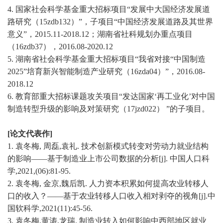
4.
国家社会科学基金重大招标项目
“发展中大国经济发展道
路研究（15zdb132）”，子项目“中国经济发展道路及其世界
意义”，2015.11-2018.12；湖南省社科规划办重点项目
（16zdb37），2016.08-2020.12
5.
湖南省社会科学基金重大招标项目
“我省对接“中国制造
2025”培育新兴智能制造产业研究（16zda04）”，2016.08-
2018.12
6.
教育部重大招标课题攻关项目
“发达国家‘再工业化’对中国
制造转型升级的影响及对策研究（17jzd022） ”的子项目
。
[论文代表作]
1.
袁冬梅
, 周磊,袁礼.
技术创新模式转变对劳动力就业结构
的影响
——基于制造业上市公司数据的分析
[j]. 中国人口科
学,2021,(06):81-95.
2.
袁冬梅
, 金京,魏后凯. 人力资本积累如何提高农业转移人
口的收入？——基于农业转移人口收入相对剥夺的视角[j].中
国软科学,2021(11):45-56.
3.
袁冬梅
,黄涛,龙瑞. 制造业转入如何影响中西部地区就业