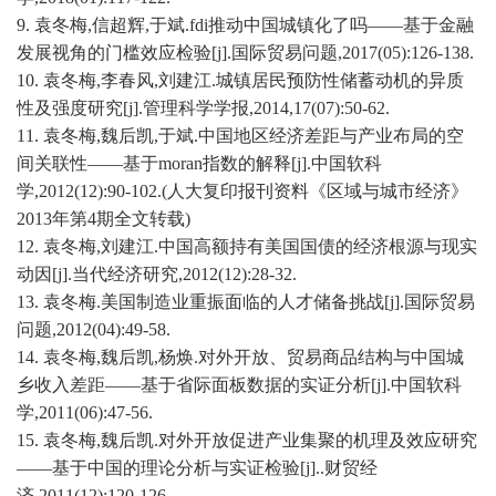
9.
袁冬梅
,信超辉,于斌.fdi推动中国城镇化了吗——基于金融
发展视角的门槛效应检验[j].国际贸易问题,2017(05):126-138.
10.
袁冬梅
,李春风,刘建江.城镇居民预防性储蓄动机的异质
性及强度研究[j].管理科学学报,2014,17(07):50-62.
11.
袁冬梅
,魏后凯,于斌.中国地区经济差距与产业布局的空
间关联性——基于moran指数的解释[j].中国软科
学,2012(12):90-102.(人大复印报刊资料《区域与城市经济》
2013年第4期全文转载)
12.
袁冬梅
,刘建江.中国高额持有美国国债的经济根源与现实
动因[j].当代经济研究,2012(12):28-32.
13.
袁冬梅
.美国制造业重振面临的人才储备挑战[j].国际贸易
问题,2012(04):49-58.
14.
袁冬梅
,魏后凯,杨焕.对外开放、贸易商品结构与中国城
乡收入差距——基于省际面板数据的实证分析[j].中国软科
学,2011(06):47-56.
15.
袁冬梅
,魏后凯.对外开放促进产业集聚的机理及效应研究
——基于中国的理论分析与实证检验[j]..财贸经
济,2011(12):120-126.