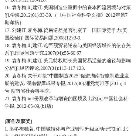
16.
袁冬梅
,刘建江.美国制造业重振中的资本回流困境与对策
[j].学海,2012(01):33-39.（《中国社会科学文摘》2012年第7
期详摘）
17.
刘建江
,袁冬梅.贸易逆差是否削弱了一国国际竞争力:美
国经验[j].国际贸易问题,2008(12):3-9.
18.
袁冬梅
,刘建江.论巨额贸易逆差与美国经济增长的依存关
系[j].国际问题研究,2007(04):55-60 67.
19.
袁冬梅
,刘建江.美元特权助长美国贸易逆差的途径与影响
分析[j].经济评论,2007(01):113-117 123.
20.
袁冬梅
.
关于对接
“中国制造2025”促进湖南智能制造业发
展的建议. 湖南智库成果专报,2017(30).湘党简准字[2015] 4
号,湖南省社会科学院.
21.
袁冬梅
.imf份额改革与增资的困境及出路[n].中国社会科
学报, 2012-05-09,(b1版)
[著作及获奖]
1.
袁冬梅独著
. 中国城镇化与产业转型升级互动研究[m]. 北