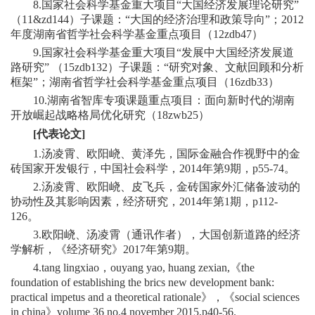
8.国家社会科学基金重大项目“大国经济发展理论研究”
（11&zd144）子课题：“大国的经济治理和政策导向”；2012
年度湖南省哲学社会科学基金重点项目（12zdb47）
9.国家社会科学基金重大项目“发展中大国经济发展道
路研究” （15zdb132）子课题：“研究对象、文献回顾和分析
框架”；湖南省哲学社会科学基金重点项目（16zdb33）
10.湖南省智库专项课题重点项目：面向新时代的湖南
开放崛起战略格局优化研究（18zwb25）
[
代
表论文
]
1.汤凌霄、欧阳峣、黄泽先，国际金融合作视野中的金
砖国家开发银行，中国社会科学，2014年第9期，p55-74。
2.汤凌霄、欧阳峣、皮飞兵，金砖国家外汇储备波动的
协动性及其影响因素，经济研究，2014年第1期，p112-
126。
3.欧阳峣、汤凌霄（通讯作者），大国创新道路的经济
学解析，《经济研究》2017年第9期。
4.tang lingxiao，ouyang yao, huang zexian,《the
foundation of establishing the brics new development bank:
practical impetus and a theoretical rationale》，《social sciences
in china》volume 36 no.4 november 2015,p40-56.