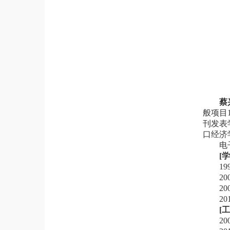
蔡
般项目
刊发表
口经济
电
[
1
2
2
2
[
2