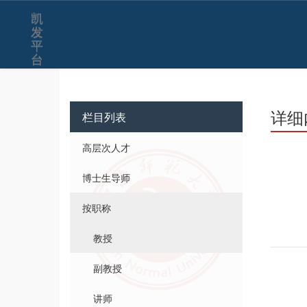
凯
发
平
台
详细
栏目列表
高层次人才
博士生导师
按职称
教授
副教授
讲师