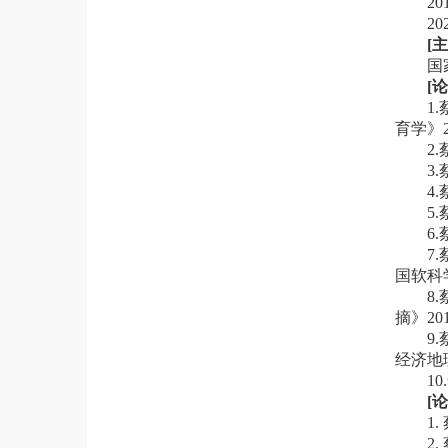
2
2
[
国
[
1
育学》
2
3
4
5
6
7
国软科学
8
摘》20
9
经济地理，
1
[
1
2