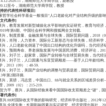
014.12-2020.11，湖南师范大学商学院，副教授
020.12至今，湖南师范大学商学院，教授
主持的代表性科研项目]
家哲学社会科学基金一般项目“人口老龄化对产业结构升级的影响机理
论文代表作]
.蔡兴，教育发展对新型城镇化水平影响的实证研究，教育与经济，20
2019年第6期、中国社会科学网和搜狐网全文转载.
.蔡兴，制度质量、金融发展与全球失衡，国际贸易问题，2018（08）：
.蔡兴，肖翔，人力资本、国际分工新形态与全球失衡，经济科学，2017
.蔡兴，人口老龄化倒逼了中国出口结构的优化升级吗，当代经济研究，2
.蔡兴，预期寿命、养老保险发展与中国居民消费，经济评论，2015（0
.蔡兴，刘子兰，赵家章，国际产业转移与全球贸易失衡，当代经济研究，
.蔡兴，刘子兰，人口因素与东亚贸易顺差——基于人口年龄结构
，2013（09）：48-59.
.蔡兴，刘子兰，美国产业结构的调整与贸易逆差，国际贸易问题，20
13年第2期详摘.
.蔡兴，莫骄，冯志坚，中国出口、fdi与就业关系的区域差异分
2009（02）：215-219.
0.贺力平，蔡兴，从国际经验来看中国国际收支双顺差之“谜”，国际金融
论著代表作]
. 蔡兴.fdi对国际收支平衡的影响研究，经济科学出版社，2012年1
. 蔡兴.全球失衡：长期影响因素与实证研究，经济管理出版社，201