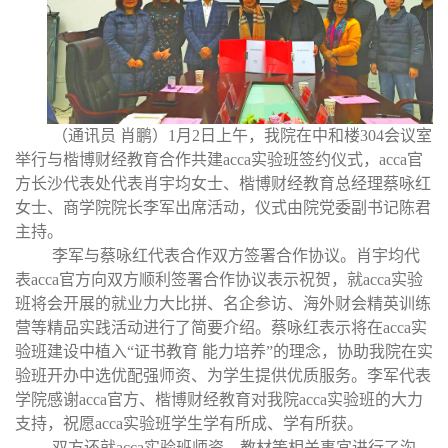
（通讯员
肖鹏）1月2日上午，我院在中和楼304会议室
举行与楷博财经教育合作共建acca实验班签约仪式，acca官
方长沙代表处代表肖宇均女士、楷博财经教育总经理蔡咏红
女士、商学院院长李军出席活动，仪式由院党委副书记陈君
主持。
李军与蔡咏红代表合作双方签署合作协议。肖宇均代
表acca官方向双方顺利签署合作协议表示祝贺，就acca实验
班将会开展的就业力大比拼、名企参访、海外财会精英训练
营等精品实践活动进行了简要介绍。蔡咏红表示将在acca实
验班建设中植入“证书教育 能力培养”的理念，协助我院在实
验班开办中选优配强师资、为学生提供优质服务。李军代表
学院感谢acca官方、楷博财经教育对我院acca实验班的大力
支持，祝愿acca实验班学生学有所成、学有所获。
双方还就
acca
实验班师资、教材等相关事宜进行了沟